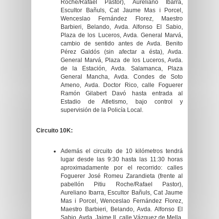
Roche/Rafael Pastor), Aureliano Ibarra,
Escultor Bañuls, Cat Jaume Mas i Porcel,
Wenceslao Fernández Florez, Maestro
Barbieri, Belando, Avda. Alfonso El Sabio,
Plaza de los Luceros, Avda. General Marvá,
cambio de sentido antes de Avda. Benito
Pérez Galdós (sin afectar a ésta), Avda.
General Marvá, Plaza de los Luceros, Avda.
de la Estación, Avda. Salamanca, Plaza
General Mancha, Avda. Condes de Soto
Ameno, Avda. Doctor Rico, calle Foguerer
Ramón Gilabert Davó hasta entrada al
Estadio de Atletismo, bajo control y
supervisión de la Policía Local.
Circuito 10K:
Además el circuito de 10 kilómetros tendrá
lugar desde las 9:30 hasta las 11:30 horas
aproximadamente por el recorrido: calles
Foguerer José Romeu Zarandieta (frente al
pabellón Pitiu Roche/Rafael Pastor),
Aureliano Ibarra, Escultor Bañuls, Cat Jaume
Mas i Porcel, Wenceslao Fernández Florez,
Maestro Barbieri, Belando, Avda. Alfonso El
Sabio, Avda. Jaime II, calle Vázquez de Mella,