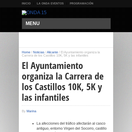
INICIO
LA ONDA EVENTOS
PROGRAMACIÓN
MENU
Home
/
Noticias
/
Alicante
/
El Ayuntamiento organiza la
Carrera de los Castillos 10K, 5K y las infantiles
El Ayuntamiento
organiza la Carrera de
los Castillos 10K, 5K y
las infantiles
By
Marina
La afecciones del tráfico afectarán al casco
antiguo, entorno Virgen del Socorro, castillo