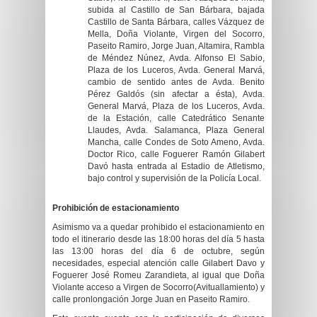
subida al Castillo de San Bárbara, bajada
Castillo de Santa Bárbara, calles Vázquez de
Mella, Doña Violante, Virgen del Socorro,
Paseito Ramiro, Jorge Juan, Altamira, Rambla
de Méndez Núnez, Avda. Alfonso El Sabio,
Plaza de los Luceros, Avda. General Marvá,
cambio de sentido antes de Avda. Benito
Pérez Galdós (sin afectar a ésta), Avda.
General Marvá, Plaza de los Luceros, Avda.
de la Estación, calle Catedrático Senante
Llaudes, Avda. Salamanca, Plaza General
Mancha, calle Condes de Soto Ameno, Avda.
Doctor Rico, calle Foguerer Ramón Gilabert
Davó hasta entrada al Estadio de Atletismo,
bajo control y supervisión de la Policía Local.
Prohibición de estacionamiento
Asimismo va a quedar prohibido el estacionamiento en
todo el itinerario desde las 18:00 horas del día 5 hasta
las 13:00 horas del día 6 de octubre, según
necesidades, especial atención calle Gilabert Davo y
Foguerer José Romeu Zarandieta, al igual que Doña
Violante acceso a Virgen de Socorro(Avituallamiento) y
calle pronlongación Jorge Juan en Paseito Ramiro.