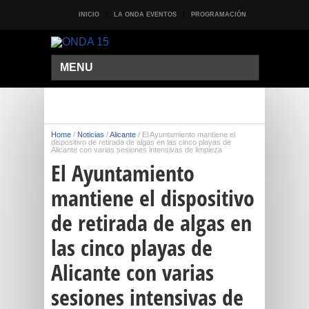
INICIO
LA ONDA EVENTOS
PROGRAMACIÓN
MENU
Home
/
Noticias
/
Alicante
/
El Ayuntamiento mantiene el
dispositivo de retirada de algas en las cinco playas de
Alicante con varias sesiones intensivas de limpieza
El Ayuntamiento
mantiene el dispositivo
de retirada de algas en
las cinco playas de
Alicante con varias
sesiones intensivas de