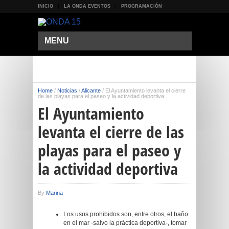
INICIO
LA ONDA EVENTOS
PROGRAMACIÓN
MENU
Home
/
Noticias
/
Alicante
/
El Ayuntamiento levanta el cierre
de las playas para el paseo y la actividad deportiva
El Ayuntamiento
levanta el cierre de las
playas para el paseo y
la actividad deportiva
By
Marina
Los usos prohibidos son, entre otros, el baño
en el mar -salvo la práctica deportiva-, tomar