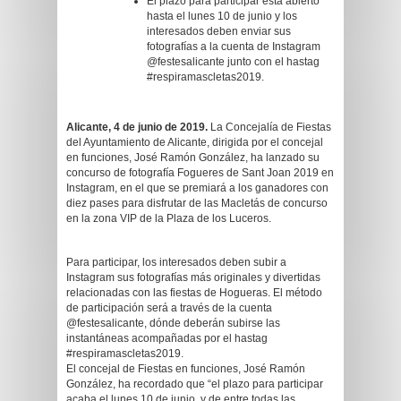
El plazo para participar está abierto
hasta el lunes 10 de junio y los
interesados deben enviar sus
fotografías a la cuenta de Instagram
@festesalicante junto con el hastag
#respiramascletas2019.
Alicante, 4 de junio de 2019.
La Concejalía de Fiestas
del Ayuntamiento de Alicante, dirigida por el concejal
en funciones, José Ramón González, ha lanzado su
concurso de fotografía Fogueres de Sant Joan 2019 en
Instagram, en el que se premiará a los ganadores con
diez pases para disfrutar de las Macletás de concurso
en la zona VIP de la Plaza de los Luceros.
Para participar, los interesados deben subir a
Instagram sus fotografías más originales y divertidas
relacionadas con las fiestas de Hogueras. El método
de participación será a través de la cuenta
@festesalicante, dónde deberán subirse las
instantáneas acompañadas por el hastag
#respiramascletas2019.
El concejal de Fiestas en funciones, José Ramón
González, ha recordado que “el plazo para participar
acaba el lunes 10 de junio, y de entre todas las