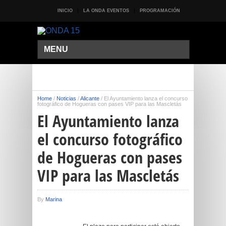
INICIO
LA ONDA EVENTOS
PROGRAMACIÓN
MENU
Home
/
Noticias
/
Alicante
/
El Ayuntamiento lanza el concurso
fotográfico de Hogueras con pases VIP para las Mascletás
El Ayuntamiento lanza
el concurso fotográfico
de Hogueras con pases
VIP para las Mascletás
By
Marina