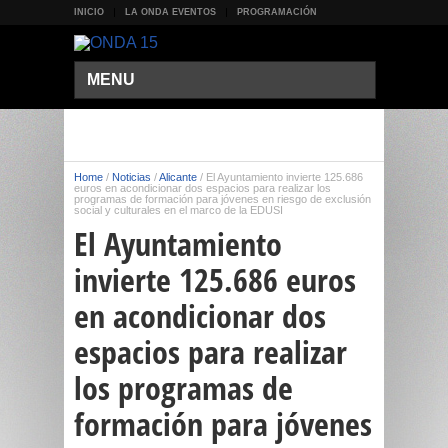
INICIO
LA ONDA EVENTOS
PROGRAMACIÓN
MENU
Home
/
Noticias
/
Alicante
/
El Ayuntamiento invierte 125.686
euros en acondicionar dos espacios para realizar los
programas de formación para jóvenes en riesgo de exclusión
social y culturales en el marco de la EDUSI
El Ayuntamiento
invierte 125.686 euros
en acondicionar dos
espacios para realizar
los programas de
formación para jóvenes