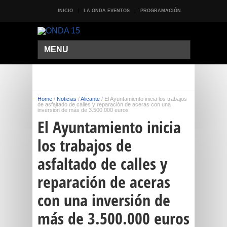
INICIO
LA ONDA EVENTOS
PROGRAMACIÓN
MENU
Home
/
Noticias
/
Alicante
/
El Ayuntamiento inicia los trabajos
de asfaltado de calles y reparación de aceras con una
inversión de más de 3.500.000 euros
El Ayuntamiento inicia
los trabajos de
asfaltado de calles y
reparación de aceras
con una inversión de
más de 3.500.000 euros