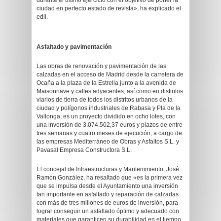
durante el último ejercicio con el objetivo de poner la
ciudad en perfecto estado de revista», ha explicado el
edil.
Asfaltado y pavimentación
Las obras de renovación y pavimentación de las
calzadas en el acceso de Madrid desde la carretera de
Ocaña a la plaza de la Estrella junto a la avenida de
Maisonnave y calles adyacentes, así como en distintos
viarios de tierra de todos los distritos urbanos de la
ciudad y polígonos industriales de Rabasa y Pla de la
Vallonga, es un proyecto dividido en ocho lotes, con
una inversión de 3.074.502,37 euros y plazos de entre
tres semanas y cuatro meses de ejecución, a cargo de
las empresas Mediterráneo de Obras y Asfaltos S.L. y
Pavasal Empresa Constructora S.L.
El concejal de Infraestructuras y Mantenimiento, José
Ramón González, ha resaltado que «es la primera vez
que se impulsa desde el Ayuntamiento una inversión
tan importante en asfaltado y reparación de calzadas
con más de tres millones de euros de inversión, para
lograr conseguir un asfaltado óptimo y adecuado con
materiales que garanticen su durabilidad en el tiempo,