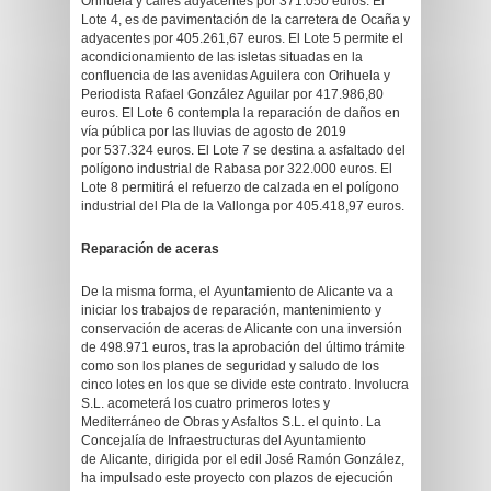
Orihuela y calles adyacentes por 371.050 euros. El
Lote 4, es de pavimentación de la carretera de Ocaña y
adyacentes por 405.261,67 euros. El Lote 5 permite el
acondicionamiento de las isletas situadas en la
confluencia de las avenidas Aguilera con Orihuela y
Periodista Rafael González Aguilar por 417.986,80
euros. El Lote 6 contempla la reparación de daños en
vía pública por las lluvias de agosto de 2019
por 537.324 euros. El Lote 7 se destina a asfaltado del
polígono industrial de Rabasa por 322.000 euros. El
Lote 8 permitirá el refuerzo de calzada en el polígono
industrial del Pla de la Vallonga por 405.418,97 euros.
Reparación de aceras
De la misma forma, el Ayuntamiento de Alicante va a
iniciar los trabajos de reparación, mantenimiento y
conservación de aceras de Alicante con una inversión
de 498.971 euros, tras la aprobación del último trámite
como son los planes de seguridad y saludo de los
cinco lotes en los que se divide este contrato. Involucra
S.L. acometerá los cuatro primeros lotes y
Mediterráneo de Obras y Asfaltos S.L. el quinto. La
Concejalía de Infraestructuras del Ayuntamiento
de Alicante, dirigida por el edil José Ramón González,
ha impulsado este proyecto con plazos de ejecución