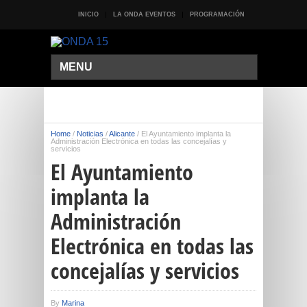
INICIO
LA ONDA EVENTOS
PROGRAMACIÓN
MENU
Home
/
Noticias
/
Alicante
/
El Ayuntamiento implanta la
Administración Electrónica en todas las concejalías y
servicios
El Ayuntamiento
implanta la
Administración
Electrónica en todas las
concejalías y servicios
By
Marina