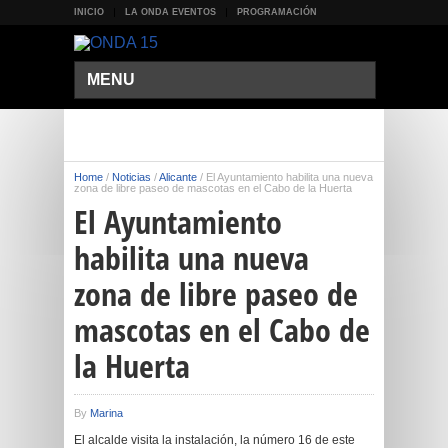
INICIO
LA ONDA EVENTOS
PROGRAMACIÓN
MENU
Home
/
Noticias
/
Alicante
/
El Ayuntamiento habilita una nueva
zona de libre paseo de mascotas en el Cabo de la Huerta
El Ayuntamiento
habilita una nueva
zona de libre paseo de
mascotas en el Cabo de
la Huerta
By
Marina
El alcalde visita la instalación, la número 16 de este