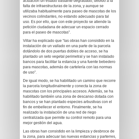
actuación un estado bastante degradado, debido a la
falta de infraestructuras de la zona, y aunque se
utilizaba habitualmente para paseo de mascotas de los
vecinos colindantes, no estando adecuado para tal
uso. Es por ello, que con este proyecto se atiende la
petición ciudadana de adecuar un espacio cerrado
para el paseo de mascotas”.
Villar ha explicado que “las obras han consistido en la
instalación de un vallado en una parte de la parcela
dotándolo de dos puertas dobles de acceso, se ha
plantado un seto vegetal perimetral y se han instalado
bancos para facilitar la estancia y una fuente bebedero
para mascotas, además de cartelería con las normas
de uso”.
De igual modo, se ha habilitado un camino que recorre
la parcela longitudinalmente y conecta la zona de
mascotas con los principales accesos. Además, se ha
habilitado también una zona de descanso dotada con
bancos y se han plantado especies arbustivas con el
fin de embellecer el entorno. Finalmente, se ha
realizado la instalación de una red de riego
centralizada que permite su control remoto para una
mejor gestión del agua.
Las obras han consistido en la limpieza y desbroce de
la zona, para adecuar las nuevas estancias y parterres,