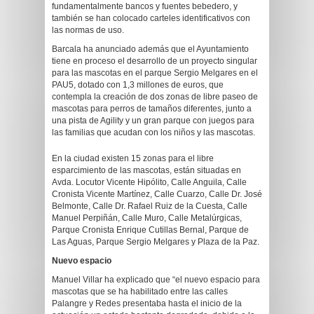
fundamentalmente bancos y fuentes bebedero, y
también se han colocado carteles identificativos con
las normas de uso.
Barcala ha anunciado además que el Ayuntamiento
tiene en proceso el desarrollo de un proyecto singular
para las mascotas en el parque Sergio Melgares en el
PAU5, dotado con 1,3 millones de euros, que
contempla la creación de dos zonas de libre paseo de
mascotas para perros de tamaños diferentes, junto a
una pista de Agility y un gran parque con juegos para
las familias que acudan con los niños y las mascotas.
En la ciudad existen 15 zonas para el libre
esparcimiento de las mascotas, están situadas en
Avda. Locutor Vicente Hipólito, Calle Anguila, Calle
Cronista Vicente Martínez, Calle Cuarzo, Calle Dr. José
Belmonte, Calle Dr. Rafael Ruiz de la Cuesta, Calle
Manuel Perpiñán, Calle Muro, Calle Metalúrgicas,
Parque Cronista Enrique Cutillas Bernal, Parque de
Las Aguas, Parque Sergio Melgares y Plaza de la Paz.
Nuevo espacio
Manuel Villar ha explicado que “el nuevo espacio para
mascotas que se ha habilitado entre las calles
Palangre y Redes presentaba hasta el inicio de la