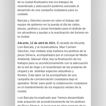
de la ciudad finalizados tras los trabajos de
resembrado y adecuación parterres asociado al
desarrollo de una campaña ciudadana para su
cuidado
Barcala y Sánchez ponen en valor el trabajo del
equipo de gobierno en la puesta al día de calles,
plazas, jardines y zonas forestales para el disfrute de
los alicantinos y ayudar a la reactivación del turismo en
la ciudad
Alicante, 12 de abril de 2021.
El alcalde de Alicante,
Luis Barcala, y la vicealcaldesa, Mari Carmen
Sánchez, han visitado esta mañana los jardines de la
plaza Séneca, acompañados por el concejal de Medio
Ambiente, Manuel Villar, tras la finalización de los
trabajos para su acondicionamiento con la adecuación
de la red de riego y el resembrado de las praderas de
césped y de distintas especies arbustivas y
florales. Esta labor se ha acompañado de una
campaña de concienciación ciudadana bajo el
apelativo ‘Brota’ para pedir la colaboración ciudadana
en el mantenimiento de los espacios verdes de la
ciudad.
Luis Barcala ha explicado que “hemos desarrollado
esta actuación de acondicionamiento de los jardines
de Plaza Séneca, al igual que en otros parques de la