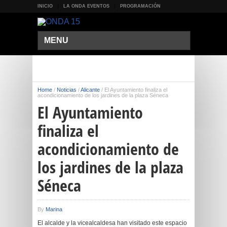
INICIO
LA ONDA EVENTOS
PROGRAMACIÓN
MENU
Home
/
Noticias
/
Alicante
/
El Ayuntamiento finaliza el
acondicionamiento de los jardines de la plaza Séneca
El Ayuntamiento
finaliza el
acondicionamiento de
los jardines de la plaza
Séneca
By
Marina
El alcalde y la vicealcaldesa han visitado este espacio