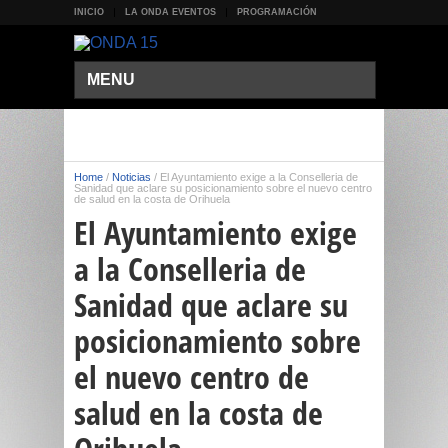
INICIO
LA ONDA EVENTOS
PROGRAMACIÓN
MENU
Home
/
Noticias
/
El Ayuntamiento exige a la Conselleria de
Sanidad que aclare su posicionamiento sobre el nuevo centro
de salud en la costa de Orihuela
El Ayuntamiento exige
a la Conselleria de
Sanidad que aclare su
posicionamiento sobre
el nuevo centro de
salud en la costa de