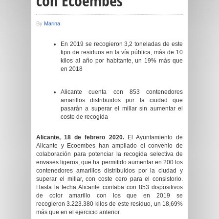
con Ecoembes
By
Marina
En 2019 se recogieron 3,2 toneladas de este
tipo de residuos en la vía pública, más de 10
kilos al año por habitante, un 19% más que
en 2018
Alicante cuenta con 853 contenedores
amarillos distribuidos por la ciudad que
pasarán a superar el millar sin aumentar el
coste de recogida
Alicante, 18 de febrero 2020.
El Ayuntamiento de
Alicante
y Ecoembes han ampliado el convenio de
colaboración para potenciar la recogida selectiva de
envases ligeros, que ha permitido aumentar en 200 los
contenedores amarillos distribuidos por la ciudad y
superar el millar, con coste cero para el consistorio
.
Hasta la fecha Alicante contaba con 8
5
3 dispositivos
de color
amarillo
con los que en
2019
se
recogi
eron
3.223.380 kilos de este residuo,
un 18,69%
más que en el ejercicio anterior
.