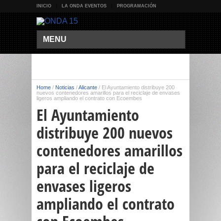
INICIO
LA ONDA EVENTOS
PROGRAMACIÓN
MENU
Home
/
Noticias
/
Alicante
/
El Ayuntamiento distribuye 200
nuevos contenedores amarillos para el reciclaje de envases
ligeros ampliando el contrato con Ecoembes
El Ayuntamiento
distribuye 200 nuevos
contenedores amarillos
para el reciclaje de
envases ligeros
ampliando el contrato