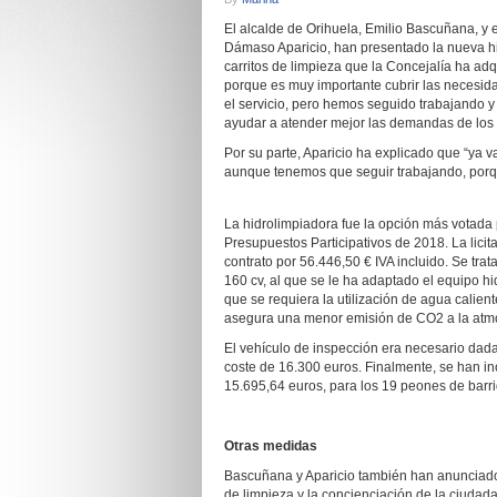
El alcalde de Orihuela, Emilio Bascuñana, y 
Dámaso Aparicio, han presentado la nueva hi
carritos de limpieza que la Concejalía ha adq
porque es muy importante cubrir las necesid
el servicio, pero hemos seguido trabajando 
ayudar a atender mejor las demandas de los v
Por su parte, Aparicio ha explicado que “ya 
aunque tenemos que seguir trabajando, porqu
La hidrolimpiadora fue la opción más votada p
Presupuestos Participativos de 2018. La licita
contrato por 56.446,50 € IVA incluido. Se tr
160 cv, al que se le ha adaptado el equipo h
que se requiera la utilización de agua calien
asegura una menor emisión de CO2 a la atmó
El vehículo de inspección era necesario dada 
coste de 16.300 euros. Finalmente, se han inc
15.695,64 euros, para los 19 peones de barri
Otras medidas
Bascuñana y Aparicio también han anunciado 
de limpieza y la concienciación de la ciudada