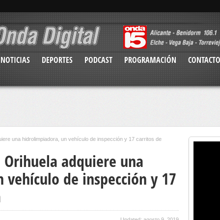
NOTICIAS
DEPORTES
PODCAST
PROGRAMACIÓN
CONTACT
iere una hidrolimpiadora, un vehículo de inspección y 17 carritos de
 Orihuela adquiere una
 vehículo de inspección y 17
a
Updated: agosto 9, 2019