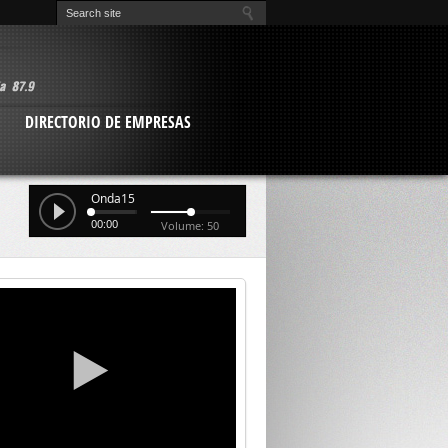
O
DIRECTORIO DE EMPRESAS
Onda15
00:00
Volume: 50