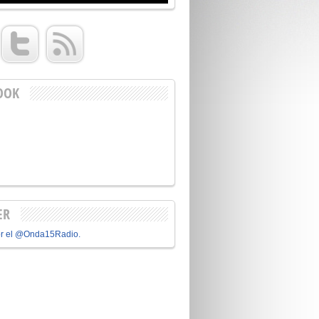
OOK
ER
or el @Onda15Radio.