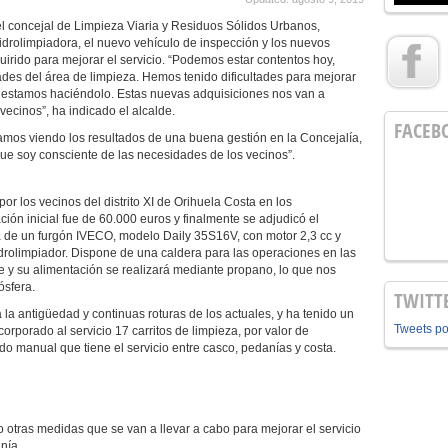
el concejal de Limpieza Viaria y Residuos Sólidos Urbanos,
drolimpiadora, el nuevo vehículo de inspección y los nuevos
uirido para mejorar el servicio. “Podemos estar contentos hoy,
ades del área
de limpieza. Hemos tenido dificultades para mejorar
y estamos haciéndolo. Estas nuevas adquisiciones nos van a
ecinos”, ha indicado el alcalde.
FACEB
vamos viendo los resultados de una buena gestión en la Concejalía,
e soy consciente de las necesidades de los vecinos”.
or los vecinos del distrito XI de Orihuela Costa en los
ción inicial fue de 60.000 euros y finalmente se adjudicó el
ata de un furgón IVECO, modelo Daily 35S16V, con motor 2,3 cc y
idrolimpiador. Dispone de una caldera para las operaciones en las
te y su alimentación se realizará mediante propano, lo que nos
sfera.
TWITT
la antigüedad y continuas roturas de los actuales, y ha tenido un
Tweets p
orporado al servicio 17 carritos de limpieza, por valor de
do manual que tiene el servicio entre casco, pedanías y costa.
otras medidas que se van a llevar a cabo para mejorar el servicio
nía.