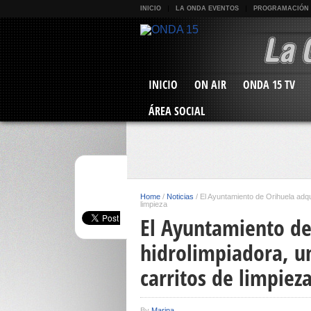
INICIO
LA ONDA EVENTOS
PROGRAMACIÓN
INICIO
ON AIR
ONDA 15 TV
ÁREA SOCIAL
Home
/
Noticias
/
El Ayuntamiento de Orihuela adqu
limpieza
El Ayuntamiento de
hidrolimpiadora, un
carritos de limpiez
By
Marina