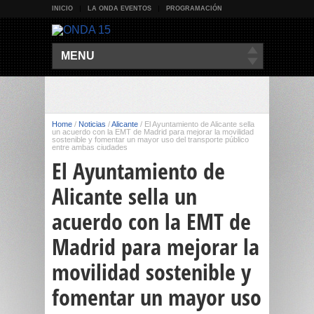
INICIO
LA ONDA EVENTOS
PROGRAMACIÓN
MENU
Home
/
Noticias
/
Alicante
/
El Ayuntamiento de Alicante sella
un acuerdo con la EMT de Madrid para mejorar la movilidad
sostenible y fomentar un mayor uso del transporte público
entre ambas ciudades
El Ayuntamiento de
Alicante sella un
acuerdo con la EMT de
Madrid para mejorar la
movilidad sostenible y
fomentar un mayor uso