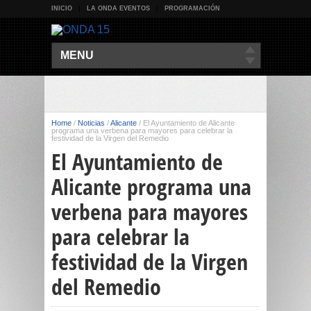
INICIO
LA ONDA EVENTOS
PROGRAMACIÓN
MENU
Home
/
Noticias
/
Alicante
/
El Ayuntamiento de Alicante
programa una verbena para mayores para celebrar la
festividad de la Virgen del Remedio
El Ayuntamiento de
Alicante programa una
verbena para mayores
para celebrar la
festividad de la Virgen
del Remedio