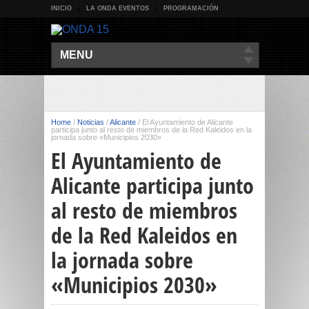
INICIO
LA ONDA EVENTOS
PROGRAMACIÓN
MENU
Home
/
Noticias
/
Alicante
/
El Ayuntamiento de Alicante
participa junto al resto de miembros de la Red Kaleidos en la
jornada sobre «Municipios 2030»
El Ayuntamiento de
Alicante participa junto
al resto de miembros
de la Red Kaleidos en
la jornada sobre
«Municipios 2030»