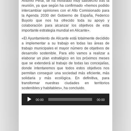
Antonio Peral, se ha mostrado muy satisfecho tras la
reunión, ya que según ha confirmado «hemos podido
intercambiar opiniones con el Alto Comisionado para
la Agenda 2030 del Gobierno de España, Federico
Buyolo que nos ha ofrecido toda su apoyo y
colaboración para alcanzar los objetivos de esta
importante estrategia mundial en Alicante».
«El Ayuntamiento de Alicante está totalmente decidido
a implementar a su trabajo en todas las áreas de
trabajo municipales el mayor número de objetivos de
desarrollo sostenible. Para ello vamos a realizar a
elaborar un plan estratégico en los próximos meses
que se extenderá al trabajo de todas las concejalías,
donde intentaremos que todos estos objetivos nos
permitan conseguir una sociedad más eficiente, más
solidaria y más ecológica. En definitiva, para
transformar nuestras ciudades en territorios
sostenibles y habitables», ha concluido.
Reproductor
00:00
00:00
de
audio