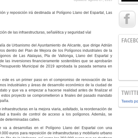
ción y
reposición irá destinada al Polígono Llano del Espartal, Las
ción de las infraestructuras,
señalética y seguridad víal
FACEB
lía de Urbanismo del Ayuntamiento de Alicante, que dirige Adrián
uros
dentro del Plan de Mejora de los Polígonos industriales de la
ígonos de Las Atalayas, Pla de Vallonga, Llano del Espartal y
 de las inversiones financieramente sostenibles que se aprobarán
el Presupuesto Municipal de 2019 aprobada la pasada semana en
 este es un primer paso en el compromiso de renovación de las
ígonos industriales y áreas de desarrollo económico de la ciudad de
dato y que va a empezar a hacerse realidad antes de finalizar el
TWITT
e estos proyecto se comprometieron a finales del pasado mandato
spaña.
Tweets p
 infraestructuras en la mejora viaria,
asfaltado,
la reordenación
de
dad a través de control de acceso a los polígonos. Además, se
a de determinadas calles.
e va a desarrollas en el Polígono Llano del Espartal con un
a
.
000
euros
para
reposición de
infraestructuras y mobiliario urbano