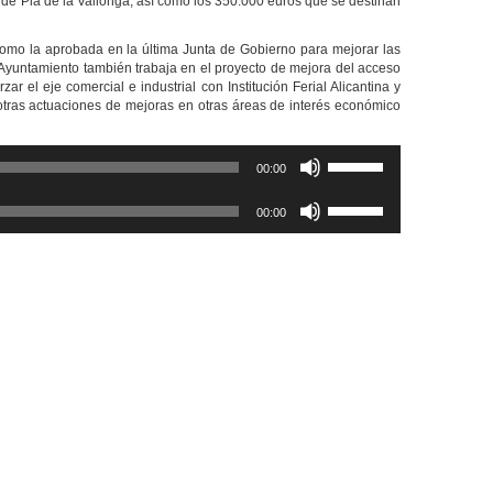
l
de
Pla de la Vallonga,
así como los 350.000 euros que se destinan
como la aprobada en la última Junta de Gobierno para mejorar las
Ayuntamiento también trabaja en el proyecto de mejora del acceso
zar el eje comercial e industrial con
Institución Ferial Alicantina y
otras actuaciones de mejoras en otras áreas de interés económico
Utiliza
00:00
las
teclas
Utiliza
de
00:00
las
flecha
teclas
arriba/abajo
de
para
flecha
aumentar
arriba/abajo
o
para
disminuir
aumentar
el
o
volumen.
disminuir
el
volumen.