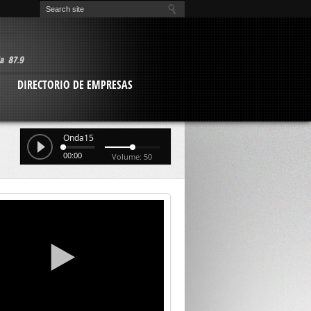
O
DIRECTORIO DE EMPRESAS
Onda15
00:00
Volume: 50