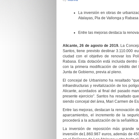
La inversión
en obras de urbaniza
Atalayas, Pla de Vallonga y Rabasa
E
ntre las mejoras destaca la renova
Alicante, 2
6
de agosto de 2019.
La Conceja
Santos, tiene previsto
destinar 3.110.000 e
ciudad con el objetivo de renovar los Pol
Rabasa.
Esta dotación está incluida dentro
con la primera modificación de crédito d
Junta de Gobierno, previa al pleno.
El concejal de Urbanismo ha resaltado “
que
infraestructuras y revitalización de los pol
Alicante, acordados al final del pasado man
presente ejercicio
”. Santos ha resaltado qu
siendo concejal del área, Mari Carmen de E
Entre las mejoras, destacan la renovación de
aparcamientos, el incremento de la seguri
procederá a la actualización de la seña
létic
L
a inversión de reposición más grande s
inversión
de
1.860.987 euros,
además de
450