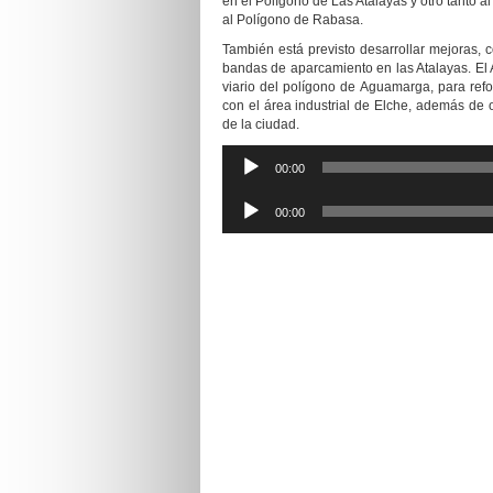
en e
l Polígono de Las Atalayas y
otro tanto
a
al
Polígono de Rabas
a.
T
ambién está previsto desarrollar mejoras, 
bandas de aparcamiento en las Atalayas. El 
viario del polígono de Aguamarga, para refor
con el área industrial de Elche, además de 
de la ciudad.
Reproductor
00:00
de
audio
Reproductor
00:00
de
audio