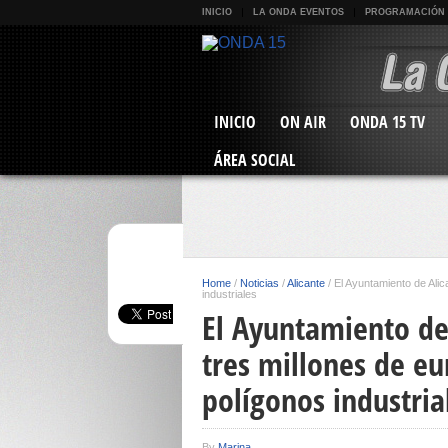
INICIO
LA ONDA EVENTOS
PROGRAMACIÓN
INICIO
ON AIR
ONDA 15 TV
ÁREA SOCIAL
Home
/
Noticias
/
Alicante
/
El Ayuntamiento de Alic
industriales
El Ayuntamiento de
tres millones de eu
polígonos industria
By
Marina