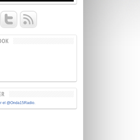
OOK
ER
or el @Onda15Radio.