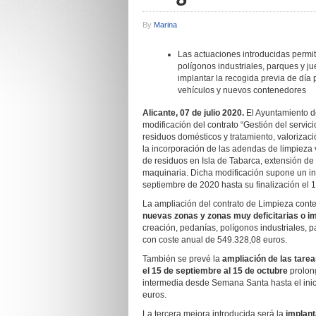
By
Marina
Las actuaciones introducidas permit
polígonos industriales, parques y jue
implantar la recogida previa de día
vehículos y nuevos contenedores
Alicante, 07 de julio 2020.
El Ayuntamiento d
modificación del contrato “Gestión del servici
residuos domésticos y tratamiento, valorizac
la incorporación de las adendas de limpieza 
de residuos en Isla de Tabarca, extensión de
maquinaria. Dicha modificación supone un inc
septiembre de 2020 hasta su finalización el 1
La ampliación del contrato de Limpieza cont
nuevas zonas y zonas muy deficitarias o im
creación, pedanías, polígonos industriales, p
con coste anual de 549.328,08 euros.
También se prevé la
ampliación de las tarea
el 15 de septiembre al 15 de octubre
prolon
intermedia desde Semana Santa hasta el inici
euros.
La tercera mejora introducida será la
implant