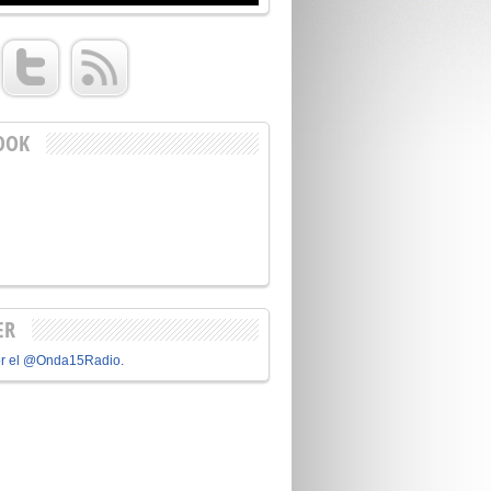
OOK
ER
or el @Onda15Radio.