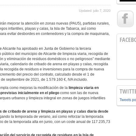
Updated: julio 7, 2020
irán mejorar la atención en zonas nuevas (PAU5), partidas rurales,
gos infantiles, playas y calas, la Isla de Tabarca, así como
 para evitar desbordes en contenedores y la compra de maquinaria,
FACEB
e Alicante ha aprobado en Junta de Gobierno la tercera
o público del municipio de Alicante de limpieza viaria, recogida de
ión y eliminación de residuos domésticos o no peligrosos” mediante
viaria, calendario de cribado de arena en playas y calas, recogida
 la recogida de residuos e inversiones para la compra de nueva
remento del precio del contrato, calculado desde el 1 de
 de septiembre de 2021, de 1.579.160 €, IVA incluido.
empla como mejoras la modificación de la
limpieza viaria en
TWITT
previstas inicialmente en el pliego
como son las de nueva
arques urbanos y limpieza integral en zonas de juegos infantiles
Tweets p
s de cribado de arena y limpieza en playas y calas diaria desde
gando la temporada de verano, así como reforzar la temporada
o de la temporada alta en junio, con un coste anual de 117.235,73
ación del servicio de recogida de residuos en la Isla de