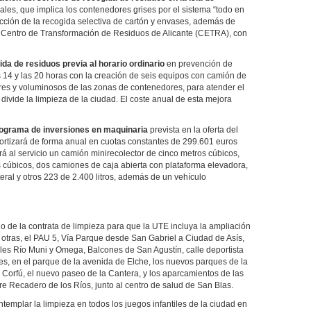
ales, que implica los contenedores grises por el sistema “todo en
ducción de la recogida selectiva de cartón y envases, además de
l Centro de Transformación de Residuos de Alicante (CETRA), con
ida de residuos previa al horario ordinario
en prevención de
s 14 y las 20 horas con la creación de seis equipos con camión de
seres y voluminosos de las zonas de contenedores, para atender el
e divide la limpieza de la ciudad. El coste anual de esta mejora
ograma de inversiones en maquinaria
prevista en la oferta del
mortizará de forma anual en cuotas constantes de 299.601 euros
rá al servicio un camión minirecolector de cinco metros cúbicos,
 cúbicos, dos camiones de caja abierta con plataforma elevadora,
eral y otros 223 de 2.400 litros, además de un vehículo
do de la contrata de limpieza para que la UTE incluya la ampliación
 otras, el PAU 5, Vía Parque desde San Gabriel a Ciudad de Asís,
les Río Muni y Omega, Balcones de San Agustín, calle deportista
s, en el parque de la avenida de Elche, los nuevos parques de la
e Corfú, el nuevo paseo de la Cantera, y los aparcamientos de las
re Recadero de los Ríos, junto al centro de salud de San Blas.
templar la limpieza en todos los juegos infantiles de la ciudad en