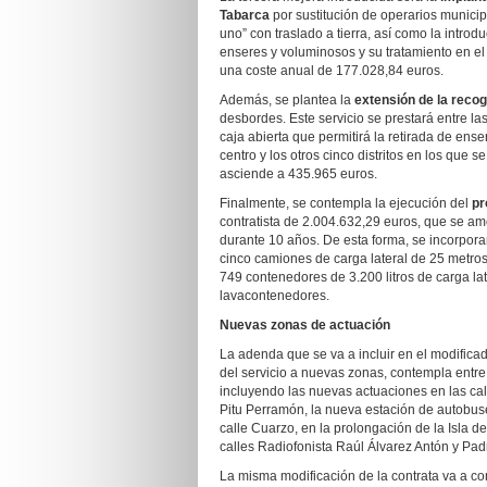
Tabarca
por sustitución de operarios municip
uno” con traslado a tierra, así como la intro
enseres y voluminosos y su tratamiento en e
una coste anual de 177.028,84 euros.
Además, se plantea la
extensión de la recog
desbordes. Este servicio se prestará entre la
caja abierta que permitirá la retirada de en
centro y los otros cinco distritos en los que s
asciende a 435.965 euros.
Finalmente, se contempla la ejecución del
pr
contratista de 2.004.632,29 euros, que se a
durante 10 años. De esta forma, se incorpora
cinco camiones de carga lateral de 25 metros
749 contenedores de 3.200 litros de carga lat
lavacontenedores.
Nuevas zonas de actuación
La adenda que se va a incluir en el modifica
del servicio a nuevas zonas, contempla entre
incluyendo las nuevas actuaciones en las cal
Pitu Perramón, la nueva estación de autobuse
calle Cuarzo, en la prolongación de la Isla d
calles Radiofonista Raúl Álvarez Antón y Pad
La misma modificación de la contrata va a con