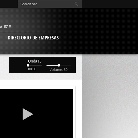
O
DIRECTORIO DE EMPRESAS
Onda15
00:00
Volume: 50