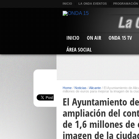
INICIO
LA ONDA EVENTOS
PROGRAMACIÓN
INICIO
ON AIR
ONDA 15 TV
ÁREA SOCIAL
Home
/
Noticias
/
Alicante
/
El Ayuntamiento de Alic
millones de euros para mejorar la imagen de la ciu
El Ayuntamiento de
ampliación del cont
de 1,6 millones de 
imagen de la ciuda