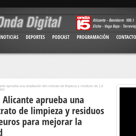
NOTICIAS
DEPORTES
PODCAST
PROGRAMACIÓN
CONTACT
ante aprueba una ampliación del contrato de limpieza y residuos de 1,6
dad
 Alicante aprueba una
rato de limpieza y residuos
euros para mejorar la
d