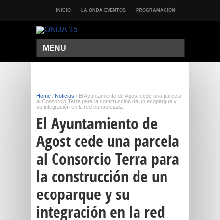
INICIO
LA ONDA EVENTOS
PROGRAMACIÓN
MENU
Home
/
Noticias
/
El Ayuntamiento de Agost cede una parcela
al Consorcio Terra para la construcción de un ecoparque y
su integración en la red consorciada
El Ayuntamiento de
Agost cede una parcela
al Consorcio Terra para
la construcción de un
ecoparque y su
integración en la red