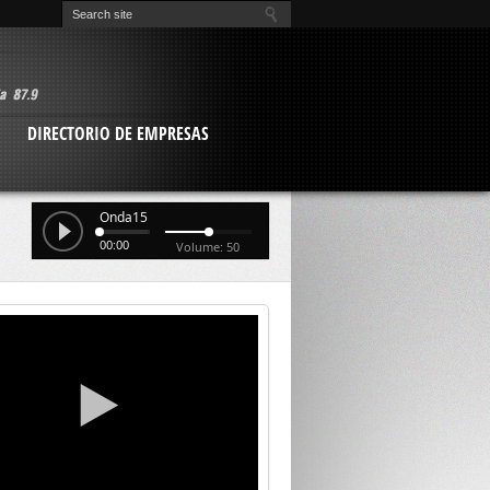
O
DIRECTORIO DE EMPRESAS
Onda15
00:00
Volume: 50