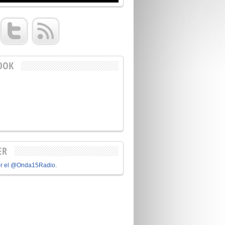
OOK
ER
or el @Onda15Radio.