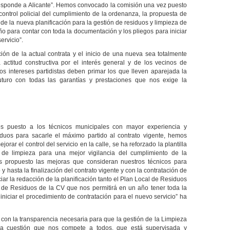
esponde a Alicante”. Hemos convocado la comisión una vez puesto
control policial del cumplimiento de la ordenanza, la propuesta de
s de la nueva planificación para la gestión de residuos y limpieza de
ño para contar con toda la documentación y los pliegos para iniciar
ervicio”.
ión de la actual contrata y el inicio de una nueva sea totalmente
 actitud constructiva por el interés general y de los vecinos de
los intereses partidistas deben primar los que lleven aparejada la
futuro con todas las garantías y prestaciones que nos exige la
s puesto a los técnicos municipales con mayor experiencia y
iduos para sacarle el máximo partido al contrato vigente, hemos
orar el control del servicio en la calle, se ha reforzado la plantilla
a de limpieza para una mejor vigilancia del cumplimiento de la
 propuesto las mejoras que consideran nuestros técnicos para
 y hasta la finalización del contrato vigente y con la contratación de
ar la redacción de la planificación tanto el Plan Local de Residuos
 de Residuos de la CV que nos permitirá en un año tener toda la
niciar el procedimiento de contratación para el nuevo servicio” ha
on la transparencia necesaria para que la gestión de la Limpieza
a cuestión que nos compete a todos, que está supervisada y