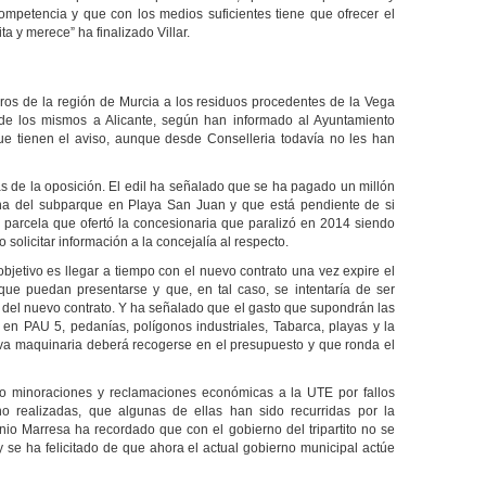
competencia
y que con los medios suficientes tiene que ofrecer el
a y merece” ha finalizado Villar.
deros de la región de Murcia a los residuos procedentes de la Vega
de los mismos a Alicante, según han informado al Ayuntamiento
que tienen el aviso, aunque desde Conselleria todavía no les han
as de la oposición. El edil ha señalado que se ha pagado un millón
ha del subparque en Playa San Juan y que está pendiente de si
 parcela que ofertó la concesionaria que paralizó en 2014 siendo
olicitar información a la concejalía al respecto.
bjetivo es llegar a tiempo con el nuevo contrato una vez expire el
 que puedan presentarse y que, en tal caso, se intentaría de ser
a del nuevo contrato. Y ha señalado que el gasto que supondrán las
 en PAU 5, pedanías, polígonos industriales, Tabarca, playas y la
va maquinaria deberá recogerse en el presupuesto y que ronda el
o minoraciones y reclamaciones económicas a la UTE por fallos
no realizadas, que algunas de ellas han sido recurridas por la
io Marresa ha recordado que con el gobierno del tripartito no se
 y se ha felicitado de que ahora el actual gobierno municipal actúe