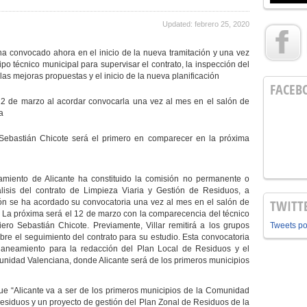
Updated: febrero 25, 2020
ha convocado ahora en el inicio de la nueva tramitación y una vez
o técnico municipal para supervisar el contrato, la inspección del
 las mejoras propuestas y el inicio de la nueva planificación
FACEB
 12 de marzo al acordar convocarla una vez al mes en el salón de
a
o Sebastián Chicote será el primero en comparecer en la próxima
amiento
de Alicante
ha constituido la comisión no permanente o
álisis del contrato de Limpieza Viaria y Gestión de Residuos, a
TWITT
ón se ha acordado su convocatoria una vez al mes en el salón de
o. La próxima será el 12 de marzo con la comparecencia del técnico
niero Sebastián Chicote. Previamente, Villar remitirá a los grupos
Tweets p
obre el seguimiento del contrato para su estudio. Esta convocatoria
 planeamiento para la redacción del Plan Local de Residuos y el
unidad Valenciana, donde Alicante será de los primeros municipios
ue “Alicante va a ser de los primeros municipios de la Comunidad
esiduos y un proyecto de gestión del Plan Zonal de Residuos de la