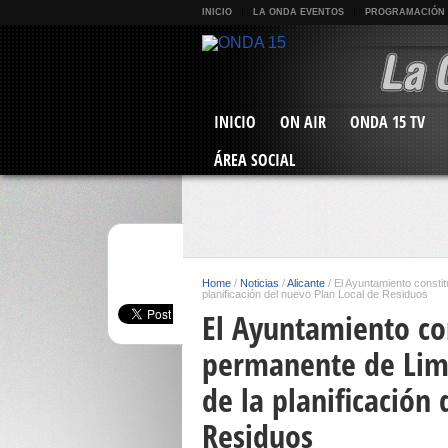
INICIO
LA ONDA EVENTOS
PROGRAMACIÓN
INICIO
ON AIR
ONDA 15 TV
ÁREA SOCIAL
Home
/
Noticias
/
Alicante
/
El Ayuntamiento constit
planificación del nuevo Plan Local de Residuos
El Ayuntamiento co
permanente de Limp
de la planificación
Residuos