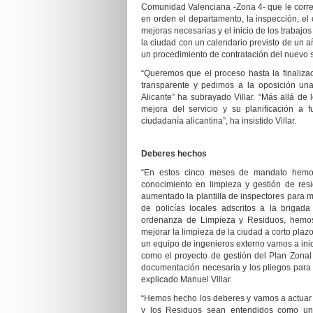
Comunidad Valenciana -Zona 4- que le corr
en orden el departamento, la inspección, el 
mejoras necesarias y el inicio de los trabajo
la ciudad con un calendario previsto de un a
un procedimiento de contratación del nuevo s
“
Queremos que el proceso hasta la finalizac
transparente y
pedimos
a la oposición una
Alicante” ha subrayado Villar. “Más allá de 
mejora del servicio y su planificación a 
ciudadanía alicantina”, ha insistido Villar.
D
eberes hechos
“
En estos cinco meses de mandato h
emo
conocimiento en limpieza y gestión de res
aumentado la plantilla de inspectores para mej
de policías locales adscritos a la brigad
ordenanza de Limpieza y Residuos, hemos
mejorar la limpieza de la ciudad a corto plazo
un equipo de ingenieros externo vamos a inici
como el proyecto de gestión del Plan Zonal
documentación necesaria y los pliegos para i
explicado Manuel Villar.
“
Hemos hecho los deberes y vamos a actuar c
y los Residuos sean entendidos como un