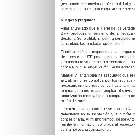
gestionada con máxima profesionalidad y 
servicio que una ciudad como Alicante necesit
Ruegos y preguntas
Villar anunciado que el cierre de los verte
Baja, producirá un aumento de la llegada 
desde la Generalitat. El edil ha señalado 
concretado las toneladas que recibirán.
El edil también ha respondido a las pregunt
de euros a la UTE para la puesta en marc
Urbanismo le va a conceder licencia en una
concejal Miguel Ángel Pavón. Se ha acordado s
Manuel Villar también ha asegurado que el o
actual, si no se complica por los recursos
necesario una prórroga adhoc, hasta la firm
mejoras propuestas para ampliar el servicio
amortización mensual por la compra de nue
millón de euros.
También ha
recordado que se han realizad
detectados en la inspección y auditorías 
concesionaria. Al mismo tiempo, desde Anton
remitió la información solicitada al respecto
con la necesaria transparencia.