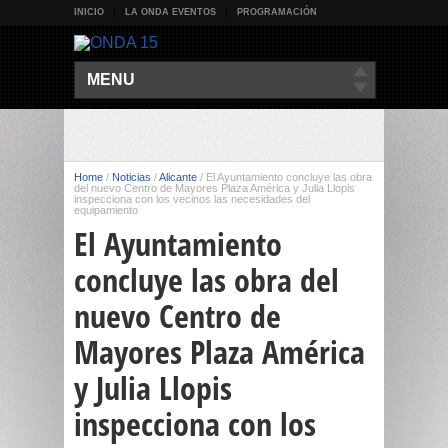
INICIO
LA ONDA EVENTOS
PROGRAMACIÓN
MENU
Home
/
Noticias
/
Alicante
/
El Ayuntamiento concluye las obra
del nuevo Centro de Mayores Plaza América y Julia Llopis
inspecciona con los vecinos las necesidades del
equipamiento
El Ayuntamiento
concluye las obra del
nuevo Centro de
Mayores Plaza América
y Julia Llopis
inspecciona con los