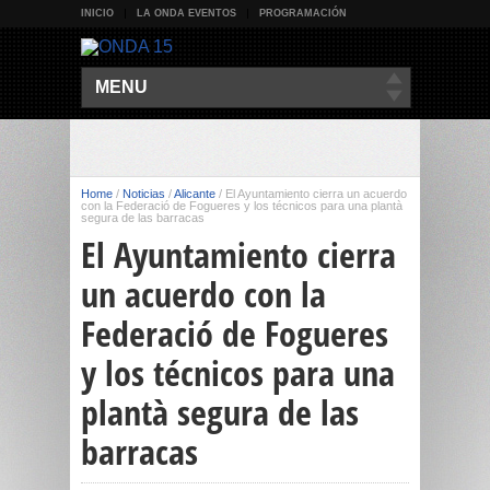
INICIO
LA ONDA EVENTOS
PROGRAMACIÓN
MENU
Home
/
Noticias
/
Alicante
/
El Ayuntamiento cierra un acuerdo
con la Federació de Fogueres y los técnicos para una plantà
segura de las barracas
El Ayuntamiento cierra
un acuerdo con la
Federació de Fogueres
y los técnicos para una
plantà segura de las
barracas