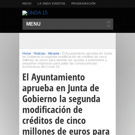
INICIO
LA ONDA EVENTOS
PROGRAMACIÓN
MENU
Home
/
Noticias
/
Alicante
/
El Ayuntamiento aprueba en Junta
de Gobierno la segunda modificación de créditos de cinco
millones de euros para atender las ayudas a autónomos y
pequeñas empresas para paliar las consecuencias
económicas del Covid-19
El Ayuntamiento
aprueba en Junta de
Gobierno la segunda
modificación de
créditos de cinco
millones de euros para