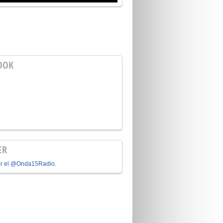
OOK
ER
or el @Onda15Radio.