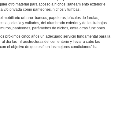
lquier otro material para acceso a nichos, saneamiento exterior e
blica y/o privada como panteones, nichos y tumbas.
el mobiliario urbano: bancos, papeleras, báculos de farolas,
eso, celosía y vallados, del alumbrado exterior y de los trabajos
e muros, panteones, parámetros de nichos, entre otras funciones.
 los próximos cinco años un adecuado servicio fundamental para la
al día las infraestructuras del cementerio y llevar a cabo las
 con el objetivo de que esté en las mejores condiciones” ha