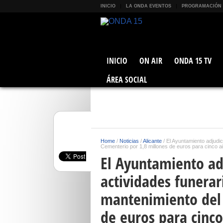
INICIO
LA ONDA EVENTOS
PROGRAMACIÓN
INICIO
ON AIR
ONDA 15 TV
ÁREA SOCIAL
Home
/
Noticias
/
Alicante
/
El Ayuntamiento adjudic
Cementerio por 1,8 millones de euros para cinco 
El Ayuntamiento adj
actividades funerar
mantenimiento del 
de euros para cinc