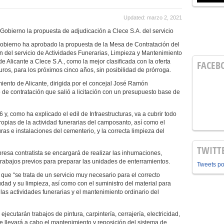
Updated: marzo 2, 2021
Gobierno la propuesta de adjudicación a Clece S.A. del servicio
obierno ha aprobado la propuesta de la Mesa de Contratación del
n del servicio de Actividades Funerarias, Limpieza y Mantenimiento
 Alicante a Clece S.A., como la mejor clasificada con la oferta
FACEB
os, para los próximos cinco años, sin posibilidad de prórroga.
miento de Alicante, dirigida por el concejal José Ramón
 de contratación que salió a licitación con un presupuesto base de
 y, como ha explicado el edil de Infraestructuras, va a cubrir todo
propias de la actividad funerarias del camposanto, así como el
as e instalaciones del cementerio, y la correcta limpieza del
TWITT
esa contratista se encargará de realizar las inhumaciones,
 trabajos previos para preparar las unidades de enterramientos.
Tweets p
ue “se trata de un servicio muy necesario para el correcto
dad y su limpieza, así como con el suministro del material para
 las actividades funerarias y el mantenimiento ordinario del
ecutarán trabajos de pintura, carpintería, cerrajería, electricidad,
 llevará a cabo el mantenimiento y reposición del sistema de