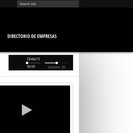
O
DIRECTORIO DE EMPRESAS
Onda15
00:00
Volume: 50