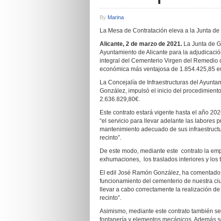
By
Marina
La Mesa de Contratación eleva a la Junta de 
Alicante, 2 de marzo de 2021.
La Junta de G
Ayuntamiento de Alicante para la adjudicació
integral del Cementerio Virgen del Remedio de
económica más ventajosa de 1.854.425,85 eur
La Concejalía de Infraestructuras del Ayunta
González, impulsó el inicio del procedimiento
2.636.829,80€.
Este contrato estará vigente hasta el año 2026
“el servicio para llevar adelante las labores 
mantenimiento adecuado de sus infraestructur
recinto”.
De este modo, mediante este contrato la empr
exhumaciones, los traslados interiores y los
El edil José Ramón González, ha comentado q
funcionamiento del cementerio de nuestra ciu
llevar a cabo correctamente la realización de
recinto”.
Asimismo, mediante este contrato también se ej
fontanería y elementos mecánicos. Además se