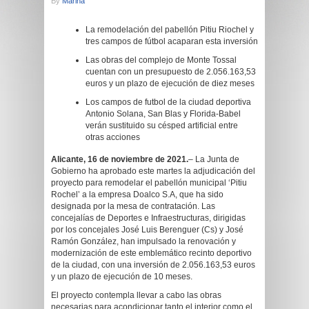
By
Marina
La remodelación del pabellón Pitiu Riochel y
tres campos de fútbol acaparan esta inversión
Las obras del complejo de Monte Tossal
cuentan con un presupuesto de 2.056.163,53
euros y un plazo de ejecución de diez meses
Los campos de futbol de la ciudad deportiva
Antonio Solana, San Blas y Florida-Babel
verán sustituido su césped artificial entre
otras acciones
Alicante, 16 de noviembre de 2021.
– La Junta de
Gobierno ha aprobado este martes la adjudicación del
proyecto para remodelar el pabellón municipal ‘Pitiu
Rochel’ a la empresa Doalco S.A, que ha sido
designada por la mesa de contratación. Las
concejalías de Deportes e Infraestructuras, dirigidas
por los concejales José Luis Berenguer (Cs) y José
Ramón González, han impulsado la renovación y
modernización de este emblemático recinto deportivo
de la ciudad, con una inversión de 2.056.163,53 euros
y un plazo de ejecución de 10 meses.
El proyecto contempla llevar a cabo las obras
necesarias para acondicionar tanto el interior como el