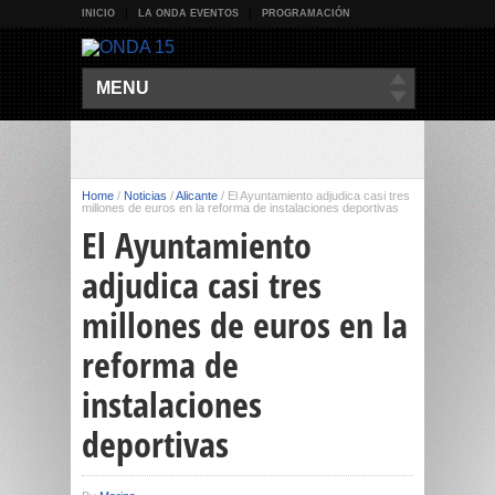
INICIO
LA ONDA EVENTOS
PROGRAMACIÓN
MENU
Home
/
Noticias
/
Alicante
/
El Ayuntamiento adjudica casi tres
millones de euros en la reforma de instalaciones deportivas
El Ayuntamiento
adjudica casi tres
millones de euros en la
reforma de
instalaciones
deportivas