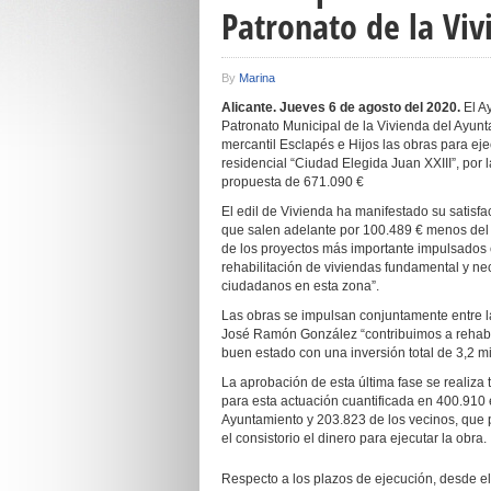
Patronato de la Viv
By
Marina
Alicante. Jueves 6 de agosto del 2020.
El A
Patronato Municipal de la Vivienda del Ayunt
mercantil Esclapés e Hijos las obras para ejec
residencial “Ciudad Elegida Juan XXIII”, por 
propuesta de 671.090 €
El edil de Vivienda ha manifestado su satisfac
que salen adelante por 100.489 € menos del pr
de los proyectos más importante impulsados
rehabilitación de viviendas fundamental y nec
ciudadanos en esta zona”.
Las obras se impulsan conjuntamente entre la
José Ramón González “contribuimos a rehabil
buen estado con una inversión total de 3,2 mi
La aprobación de esta última fase se realiza
para esta actuación cuantificada en 400.910 
Ayuntamiento y 203.823 de los vecinos, que 
el consistorio el dinero para ejecutar la obra.
Respecto a los plazos de ejecución, desde el