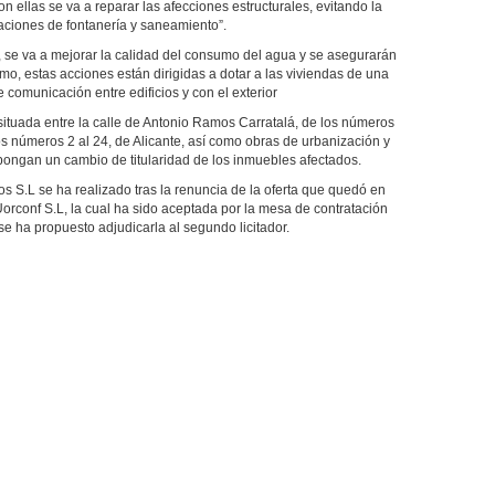
n ellas se va a reparar las afecciones estructurales, evitando la
aciones de fontanería y saneamiento”.
n, se va a mejorar la calidad del consumo del agua y se asegurarán
mo, estas acciones están dirigidas a dotar a las viviendas de una
comunicación entre edificios y con el exterior
situada entre la calle de Antonio Ramos Carratalá, de los números
e los números 2 al 24, de Alicante, así como obras de urbanización y
pongan un cambio de titularidad de los inmuebles afectados.
os S.L se ha realizado tras la renuncia de la oferta que quedó en
Uorconf S.L, la cual ha sido aceptada por la mesa de contratación
se ha propuesto adjudicarla al segundo licitador.