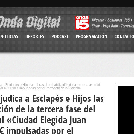
NOTICIAS
DEPORTES
PODCAST
PROGRAMACIÓN
CONTACT
a a Esclapés e Hijos las obras de rehabilitación de la tercera fase del
or 671.090 € impulsadas por el Patronato de la Vivienda
udica a Esclapés e Hijos las
ión de la tercera fase del
al «Ciudad Elegida Juan
€ impulsadas por el