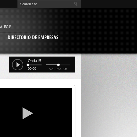
O
DIRECTORIO DE EMPRESAS
Onda15
00:00
Volume: 50