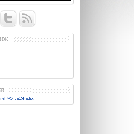
OOK
ER
or el @Onda15Radio.