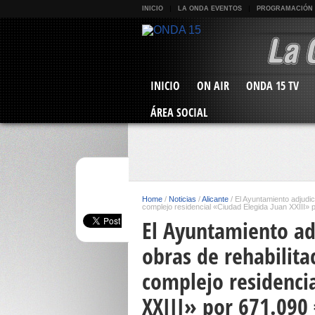
INICIO
LA ONDA EVENTOS
PROGRAMACIÓN
INICIO
ON AIR
ONDA 15 TV
ÁREA SOCIAL
Home
/
Noticias
/
Alicante
/
El Ayuntamiento adjudic
complejo residencial «Ciudad Elegida Juan XXIII» p
El Ayuntamiento adj
obras de rehabilitac
complejo residenci
XXIII» por 671.090 