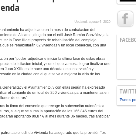
ienda
Updated: agosto 6, 2020
yuntamiento ha adjudicado en la mesa de contratación del
amiento de Alicante, dirigido por el edil José Ramón González, a la
FACEB
utar la Fase III del proyecto de rehabilitación del complejo
la que se rehabilitarán 62 viviendas y un local comercial, con una
ción por “poder adjudicar e iniciar la última fase de estas obras
ecio de licitación inicial, y con el que vamos a lograr finalizar uno
 en Juan XXIII desde hace una década de conservación y
esario en la ciudad con el que se va a mejorar la vida de los
 Generalitat y el Ayuntamiento, y con ellas según ha expresado
TWITT
itar el conjunto de un total de 250 viviendas para mantenerlas en
llones de euros”.
Tweets p
 tras la firma del convenio que recoge la subvención autonómica
euros, a la que se suma la aportación de los 166.846 euros del
pagarán aportando 89,87 € al mes durante 36 meses, tras anticipar
 patronato el edil de Vivienda ha asegurado que la previsión “es