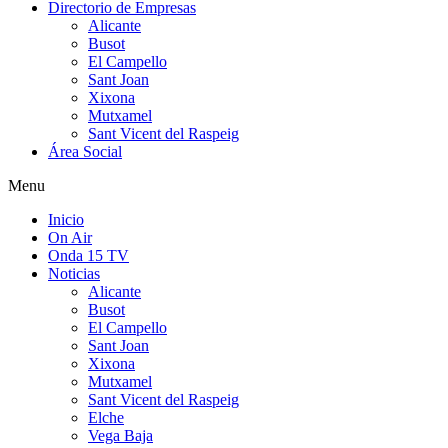
Directorio de Empresas
Alicante
Busot
El Campello
Sant Joan
Xixona
Mutxamel
Sant Vicent del Raspeig
Área Social
Menu
Inicio
On Air
Onda 15 TV
Noticias
Alicante
Busot
El Campello
Sant Joan
Xixona
Mutxamel
Sant Vicent del Raspeig
Elche
Vega Baja