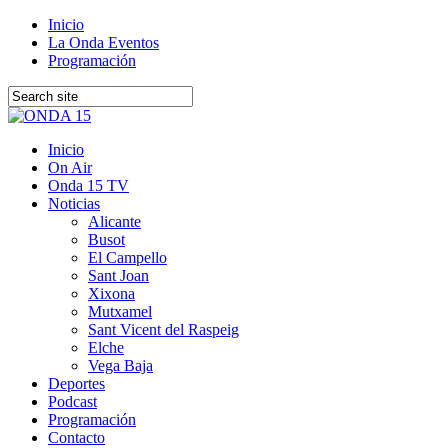
Inicio
La Onda Eventos
Programación
Inicio
On Air
Onda 15 TV
Noticias
Alicante
Busot
El Campello
Sant Joan
Xixona
Mutxamel
Sant Vicent del Raspeig
Elche
Vega Baja
Deportes
Podcast
Programación
Contacto