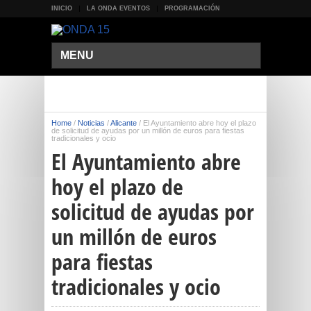
INICIO
LA ONDA EVENTOS
PROGRAMACIÓN
MENU
Home
/
Noticias
/
Alicante
/
El Ayuntamiento abre hoy el plazo
de solicitud de ayudas por un millón de euros para fiestas
tradicionales y ocio
El Ayuntamiento abre
hoy el plazo de
solicitud de ayudas por
un millón de euros
para fiestas
tradicionales y ocio