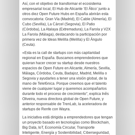
Así, con el objetivo de transformar el ecosistema
empresarial local, El Hub de Alicante ‘El Ático’ junto a
otros diez Open Future Hubs en España abrirán esta
convocatoria: Gran Vía (Madrid), El Cable (Almería), El
Cubo (Sevilla), La Cárcel (Segovia), El Patio
(Córdoba), La Atalaya (Extremadura), La Farola y V2X
La Farola (Málaga), destacando la participación por
primera vez de Ideas Melilla (Melilla) y El Ángulo
(Ceuta).
«Esta es la call de startups con más capilaridad
regional en España. Buscamos emprendedores que
quieran hacer crecer su startup desde nuestros
espacios de Open Future en Alicante, Almería, Sevilla,
Málaga, Córdoba, Ceuta, Badajoz, Madrid, Melilla o
Segovia y ayudarles a tener una visión global, de la
mano de Telefónica. Porque creemos que el talento
viene de cualquier lugar y queremos acompañarlos
durante todo el proceso de crecimiento”, explica Inês
Oliveira, nueva directora global de Open Future, y
anterior responsable de TrenLab, la aceleradora de
startups de Renfe con Wayra.
La iniciativa está dirigida a emprendedores que tengan
un proyecto basado en tecnologías como Blockchain,
Big Data, IoT, Economía Circular, Transporte
Inteligente, Energía y Sostenibilidad, Ciberseguridad,