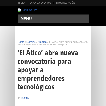
INICIO
LA ONDA EVENTOS
PROGRAMACIÓN
MENU
Home
/
Noticias
/
Alicante
/
‘El Ático’ abre nueva convocatoria
para apoyar a emprendedores tecnológicos
‘El Ático’ abre nueva
convocatoria para
apoyar a
emprendedores
tecnológicos
By
Marina