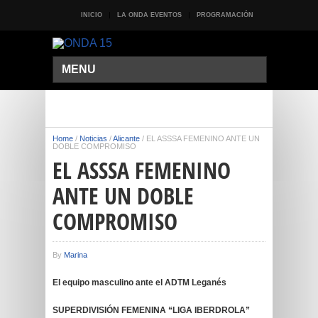
INICIO
LA ONDA EVENTOS
PROGRAMACIÓN
MENU
Home
/
Noticias
/
Alicante
/
EL ASSSA FEMENINO ANTE UN
DOBLE COMPROMISO
EL ASSSA FEMENINO
ANTE UN DOBLE
COMPROMISO
By
Marina
El equipo masculino ante el ADTM Leganés
SUPERDIVISIÓN FEMENINA “LIGA IBERDROLA”