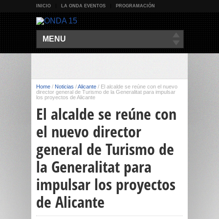
INICIO
LA ONDA EVENTOS
PROGRAMACIÓN
MENU
Home
/
Noticias
/
Alicante
/
El alcalde se reúne con el nuevo
director general de Turismo de la Generalitat para impulsar
los proyectos de Alicante
El alcalde se reúne con
el nuevo director
general de Turismo de
la Generalitat para
impulsar los proyectos
de Alicante