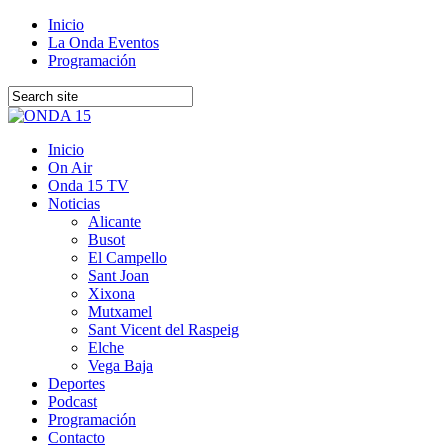
Inicio
La Onda Eventos
Programación
Inicio
On Air
Onda 15 TV
Noticias
Alicante
Busot
El Campello
Sant Joan
Xixona
Mutxamel
Sant Vicent del Raspeig
Elche
Vega Baja
Deportes
Podcast
Programación
Contacto