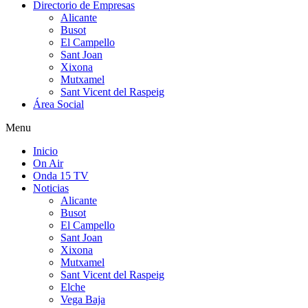
Directorio de Empresas
Alicante
Busot
El Campello
Sant Joan
Xixona
Mutxamel
Sant Vicent del Raspeig
Área Social
Menu
Inicio
On Air
Onda 15 TV
Noticias
Alicante
Busot
El Campello
Sant Joan
Xixona
Mutxamel
Sant Vicent del Raspeig
Elche
Vega Baja