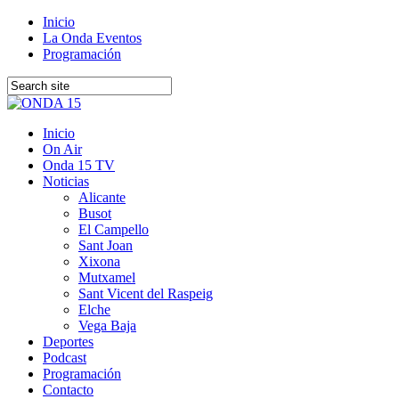
Inicio
La Onda Eventos
Programación
Inicio
On Air
Onda 15 TV
Noticias
Alicante
Busot
El Campello
Sant Joan
Xixona
Mutxamel
Sant Vicent del Raspeig
Elche
Vega Baja
Deportes
Podcast
Programación
Contacto