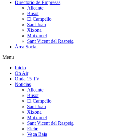
Directorio de Empresas
Alicante
Busot
El Campello
Sant Joan
Xixona
Mutxamel
Sant Vicent del Raspeig
Área Social
Menu
Inicio
On Air
Onda 15 TV
Noticias
Alicante
Busot
El Campello
Sant Joan
Xixona
Mutxamel
Sant Vicent del Raspeig
Elche
Vega Baja