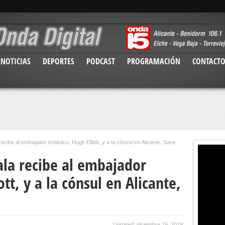
NOTICIAS
DEPORTES
PODCAST
PROGRAMACIÓN
CONTACT
recibe al embajador británico, Hugh Elliott, y a la cónsul en Alicante, Sara-
cala recibe al embajador
ott, y a la cónsul en Alicante,
Updated: diciembre 19, 2019