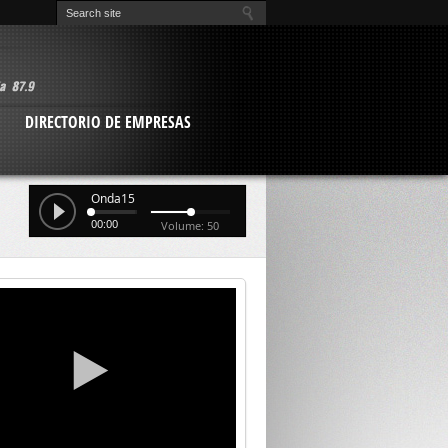
O
DIRECTORIO DE EMPRESAS
Onda15
00:00
Volume: 50