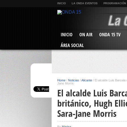
INICIO
LA ONDA EVENTOS
PROGRAMACIÓN
INICIO
ON AIR
ONDA 15 TV
ÁREA SOCIAL
Home
/
Noticias
/
Alicante
/
El alcalde Luis Barcala 
Jane Morris
El alcalde Luis Bar
británico, Hugh Elli
Sara-Jane Morris
By
Marina