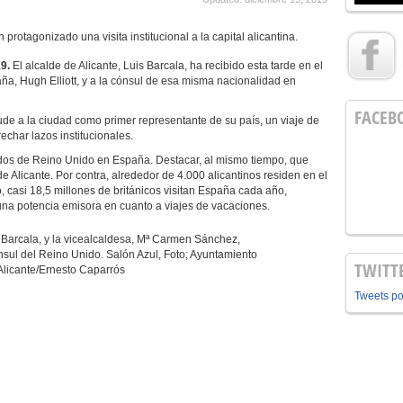
protagonizado una visita institucional a la capital alicantina.
9.
El alcalde de Alicante, Luis Barcala, ha recibido esta tarde en el
a, Hugh Elliott, y a la cónsul de esa misma nacionalidad en
FACEB
ude a la ciudad como primer representante de su país, un viaje de
echar lazos institucionales.
ados de Reino Unido en España. Destacar, al mismo tiempo, que
de Alicante. Por contra, alrededor de 4.000 alicantinos residen en el
o, casi 18,5 millones de británicos visitan España cada año,
 una potencia emisora en cuanto a viajes de vacaciones.
s Barcala, y la vicealcaldesa, Mª Carmen Sánchez,
nsul del Reino Unido. Salón Azul, Foto; Ayuntamiento
TWITT
Alicante/Ernesto Caparrós
Tweets p