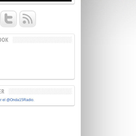
OOK
ER
or el @Onda15Radio.