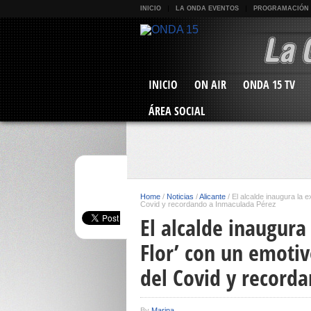
INICIO
LA ONDA EVENTOS
PROGRAMACIÓN
INICIO
ON AIR
ONDA 15 TV
ÁREA SOCIAL
Home
/
Noticias
/
Alicante
/
El alcalde inaugura la 
Covid y recordando a Inmaculada Pérez
El alcalde inaugura 
Flor’ con un emoti
del Covid y record
By
Marina