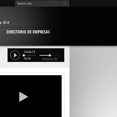
O
DIRECTORIO DE EMPRESAS
Onda15
00:00
Volume: 50