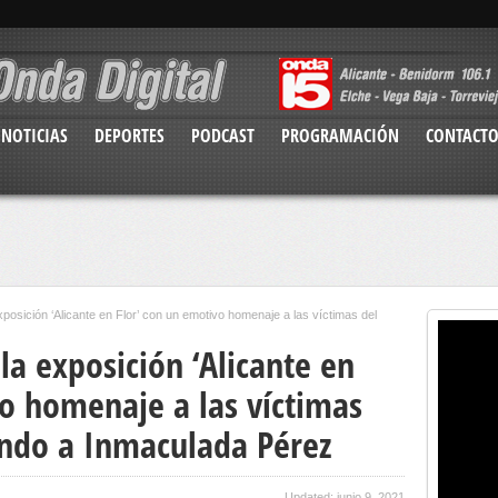
NOTICIAS
DEPORTES
PODCAST
PROGRAMACIÓN
CONTACT
exposición ‘Alicante en Flor’ con un emotivo homenaje a las víctimas del
la exposición ‘Alicante en
vo homenaje a las víctimas
ando a Inmaculada Pérez
Updated: junio 9, 2021