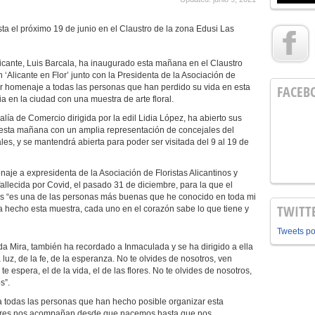
sta el próximo 19 de junio en el Claustro de la zona Edusi Las
licante, Luis Barcala, ha inaugurado esta mañana en el Claustro
 ‘Alicante en Flor’ junto con la Presidenta de la Asociación de
dir homenaje a todas las personas que han perdido su vida en esta
FACEB
 en la ciudad con una muestra de arte floral.
lía de Comercio dirigida por la edil Lidia López, ha abierto sus
 esta mañana con un amplia representación de concejales del
es, y se mantendrá abierta para poder ser visitada del 9 al 19 de
je a expresidenta de la Asociación de Floristas Alicantinos y
allecida por Covid, el pasado 31 de diciembre, para la que el
s “es una de las personas más buenas que he conocido en toda mi
TWITT
ra hecho esta muestra, cada uno en el corazón sabe lo que tiene y
Tweets p
nda Mira, también ha recordado a Inmaculada y se ha dirigido a ella
 luz, de la fe, de la esperanza. No te olvides de nosotros, ven
 te espera, el de la vida, el de las flores. No te olvides de nosotros,
s”.
a todas las personas que han hecho posible organizar esta
flores nos acompañan desde que nacemos hasta que nos