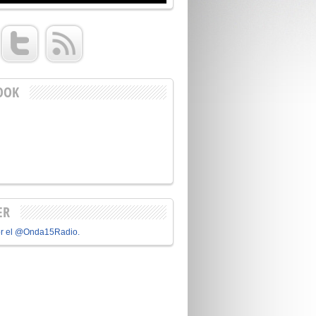
OOK
ER
or el @Onda15Radio.