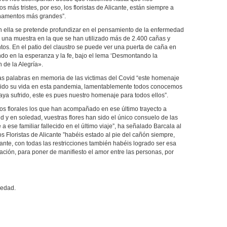
más tristes, por eso, los floristas de Alicante, están siempre a
ornamentos más grandes”.
on ella se pretende profundizar en el pensamiento de la enfermedad
n una muestra en la que se han utilizado más de 2.400 cañas y
tos. En el patio del claustro se puede ver una puerta de caña en
ando en la esperanza y la fe, bajo el lema ‘Desmontando la
 de la Alegría».
vas palabras en memoria de las victimas del Covid “este homenaje
dido su vida en esta pandemia, lamentablemente todos conocemos
ya sufrido, este es pues nuestro homenaje para todos ellos”.
os florales los que han acompañado en ese último trayecto a
d y en soledad, vuestras flores han sido el único consuelo de las
 ese familiar fallecido en el último viaje”, ha señalado Barcala al
os Floristas de Alicante ”habéis estado al pie del cañón siempre,
ante, con todas las restricciones también habéis logrado ser esa
ción, para poner de manifiesto el amor entre las personas, por
ledad.