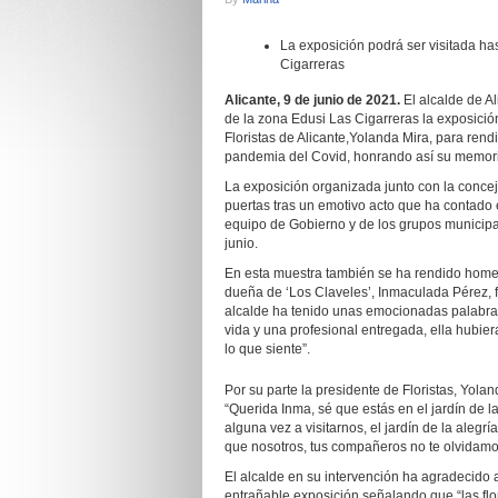
La exposición podrá ser visitada ha
Cigarreras
Alicante,
9
de
junio
de 202
1
.
El alcalde de A
de la zona Edusi Las Cigarreras la exposición
Floristas de Alicante,Yolanda Mira, para ren
pandemia del Covid, honrando así su memoria
La exposición organizada junto con la conceja
puertas tras un emotivo acto que ha contado
equipo de Gobierno y de los grupos municipal
junio.
En esta muestra también se ha rendido homena
dueña de ‘Los Claveles’, Inmaculada Pérez, f
alcalde ha tenido unas emocionadas palabra
vida y una profesional entregada, ella hubie
lo que siente”.
Por su parte la presidente de Floristas, Yola
“Querida Inma, sé que estás en el jardín de la
alguna vez a visitarnos, el jardín de la alegría
que nosotros, tus compañeros no te olvidamo
El alcalde en su intervención ha agradecido 
entrañable exposición señalando que “las 