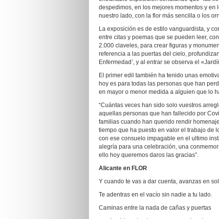
despedimos, en los mejores momentos y en los 
nuestro lado, con la flor más sencilla o los 
La exposición es de estilo vanguardista, y c
entre citas y poemas que se pueden leer, co
2.000 claveles, para crear figuras y monumen
referencia a las puertas del cielo, profundiz
Enfermedad’, y al entrar se observa el «Jardín
El primer edil también ha tenido unas emoti
hoy es para todas las personas que han per
en mayor o menor medida a alguien que lo ha
“Cuántas veces han sido solo vuestros arregl
aquellas personas que han fallecido por Covi
familias cuando han querido rendir homenaje a
tiempo que ha puesto en valor el trabajo de l
con ese consuelo impagable en el ultimo inst
alegría para una celebración, una conmemora
ello hoy queremos daros las gracias”.
Alicante en FLOR
Y cuando te vas a dar cuenta, avanzas en so
Te adentras en el vacío sin nadie a tu lado.
Caminas entre la nada de cañas y puertas