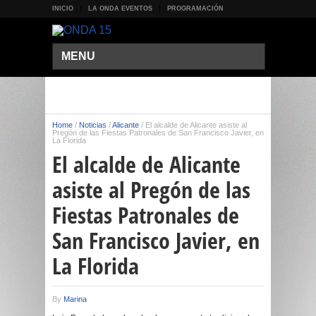
INICIO
LA ONDA EVENTOS
PROGRAMACIÓN
MENU
Home
/
Noticias
/
Alicante
/
El alcalde de Alicante asiste al
Pregón de las Fiestas Patronales de San Francisco Javier, en
La Florida
El alcalde de Alicante
asiste al Pregón de las
Fiestas Patronales de
San Francisco Javier, en
La Florida
By
Marina