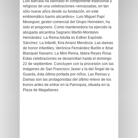
Luis Barcala ha valorado el componente tradicional y
religioso de una celebraciones «enraizadas, en tan
sólo nueve años desde su fundación, en este
emblemático barrio alicantino». Luis Miguel Papí
Meseguer, gestor comercial del Grupo Heineken, ha
sido el pregonero. Como mantenedora ha ejercido la
abogada alicantina Sagrario Martín-Montalvo
Hernández. La Reina Adulta es Esther Expósito
Sánchez. La Infantil, Kira Arranz Mendoza. Las damas
de honor infantiles, Verónica Fernández Burillo e Itziar
Blanquer Navarro. La Mini-Reina, Idaira Reyes Rosa.
Estas celebraciones se desarrollan hasta el domingo
22 de septiembre. Concluyen con la procesión con las
imágenes de San Francisco Javier y la del Ángel de la
Guarda, ésta última portada por niños. Las Reinas y
Damas son las protagonistas del último relevo de los
tronos antes de entrar en la Parroquia, situada en la
Plaza de Magallanes.