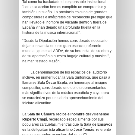
Tal como ha trasladado el responsable institucional,
“con esta acción hemos cumplido un compromiso y
también un sueño. La provincia es cuna de grandes
compositores e intérpretes de reconocido prestigio que
han llevado el nombre de Alicante dentro y fuera de
España y han dejado una profunda huella en la
historia de la música internacional”.
“Desde la Diputación hemos considerado necesario
dejar constancia en este gran espacio, referente
mundial, que es el ADDA, de su herencia, de su obra y
de su aportación a nuestro bagaje cultural y musical”,
ha manifestado Mazón.
La denominación de los espacios del auditorio
incluye, en primer lugar, la Sala Sinfónica, que pasa a
llamarse
Sala Óscar Esplá
, en homenaje al insigne
compositor, considerado uno de los representantes
más significativos de la música española y cuya obra
se caracteriza por un sobrio aprovechamiento del
folclore alicantino.
La
Sala de Cámara recibe el nombre del villenense
Ruperto Chapí
, recordado especialmente por sus
populares zarzuelas, mientras que la
Sala de Ensayos
es la del guitarrista alicantino José Tomás
, referente
entre los grandes maestros del siglo XX.