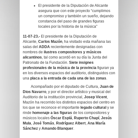
El presidente de la Diputación de Alicante
asegura que con este proyecto “cumplimos
un compromiso y también un sueño, dejando
constancia del paso de grandes figuras
locales por la historia de la música”
11-07-23.-
El presidente de la Diputación de
Alicante,
Carlos Mazón
, ha visitado esta mañana las
salas del
ADDA
recientemente designadas con
nombres de
ilustres compositores y músicos
alicantinos
, tal como acordó en su día la Junta del
Patronato de la Fundación.
Siete insignes
profesionales de la música de la provincia
figuran ya
en los diversos espacios del auditorio, distinguidos con
una
placa
a la entrada de cada una de las zonas
.
Acompañado por el diputado de Cultura,
Juan de
Dios Navarro
, y por el director artístico y musical del
Auditorio de la institución provincial,
Josep Vicent
,
Mazón ha recorrido los distintos espacios del centro en
los que se reconoce el importante
legado cultural
y se
rinde
homenaje a las figuras
de los compositores y
músicos locales
Óscar Esplá
,
Ruperto Chapí
,
Jesús
Mula
,
José Tomás
,
Rodríguez Albert
,
Ana María
Sánchez
y
Amando Blanquer
.