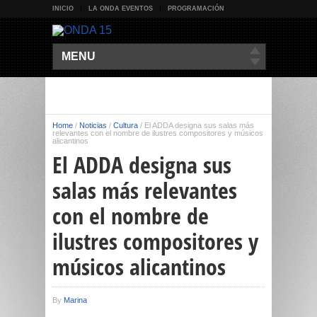
INICIO
LA ONDA EVENTOS
PROGRAMACIÓN
MENU
Home
/
Noticias
/
Cultura
/
El ADDA designa sus salas más
relevantes con el nombre de ilustres compositores y músicos
alicantinos
El ADDA designa sus
salas más relevantes
con el nombre de
ilustres compositores y
músicos alicantinos
By
Marina