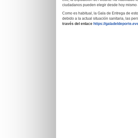
ciudadanos pueden elegir desde hoy mismo a s
Como es habitual, la Gala de Entrega de est
debido a la actual situación sanitaria, las p
través del enlace
https://galadeldeporte.ev