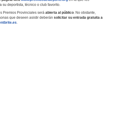
u deportista, técnico o club favorito.
os Premios Provinciales será
abierta al público
. No obstante,
ersonas que deseen asistir deberán
solicitar su entrada gratuita a
entbrite.es
.