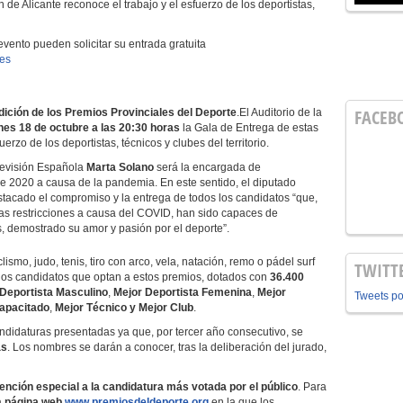
n de Alicante reconoce el trabajo y el esfuerzo de los deportistas,
evento pueden solicitar su entrada gratuita
.es
FACEB
dición de los
Premios Provinciales del Deporte
.El Auditorio de la
nes 18 de octubre a las 20:30 horas
la Gala de Entrega de estas
erzo de los deportistas, técnicos y clubes del territorio.
levisión Española
Marta Solano
será la encargada de
 de 2020 a causa de la pandemia. En este sentido, el diputado
stacado el compromiso y la entrega de todos los candidatos “que,
as restricciones a causa del COVID, han sido capaces de
s, demostrado su amor y pasión por el deporte”.
smo, judo, tenis, tiro con arco, vela, natación, remo o pádel surf
TWITT
 los candidatos que optan a estos premios, dotados con
36.400
Deportista Masculino
,
Mejor Deportista Femenina
,
Mejor
Tweets p
capacitado
,
Mejor Técnico y Mejor Club
.
ndidaturas presentadas ya que, por tercer año consecutivo, se
as
. Los nombres se darán a conocer, tras la deliberación del jurado,
nción especial a la candidatura más votada por el público
. Para
a
página web
www.premiosdeldeporte.org
en la que los