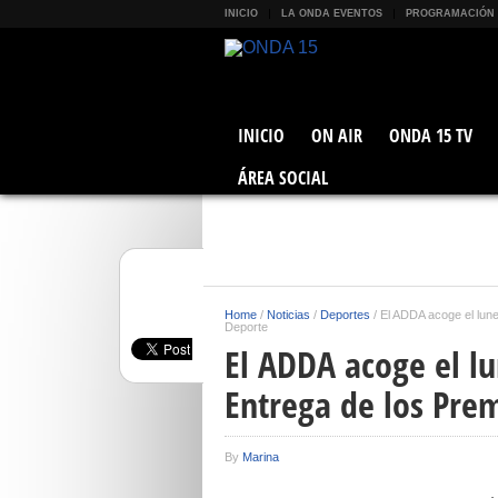
INICIO
LA ONDA EVENTOS
PROGRAMACIÓN
INICIO
ON AIR
ONDA 15 TV
ÁREA SOCIAL
Home
/
Noticias
/
Deportes
/
El ADDA acoge el lune
Deporte
El ADDA acoge el lu
Entrega de los Prem
By
Marina