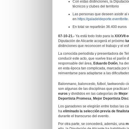
Con estas distinciones, la Diputació
técnicos y clubes del territorio
Las personas que deseen asistir al 
en
https://galadeldeporte.eventbrite
En total se repartirán 36.400 euros
07-10-21.-
Ya está todo listo para la
XXXVII e
Diputación de Alicante acogerá el próximo
lu
distinciones que reconocen el trabajo y el esfu
La conocida periodista y presentadora de Te
conducir este acto, que vuelve tras el parón
responsable del área,
Eduardo Dolón
, ha de
en esta época tan complicada, marcada por l
reinventarse para adaptarse a las dificultade
Balonmano, baloncesto, futbol, taekwondo cicli
son algunas de las disciplinas que practican
euros
y divididos en las categorías de
Mejor 
Deportista Promesa
,
Mejor Deportista Dis
Los ganadores se elegirán entre todas las ca
ha
eliminado la selección previa de finalist
durante el transcurso del evento.
Por otra parte, se concederá, además, una
me
ello, la Diputación de Alicante ha habilitado l