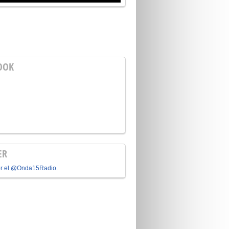
OOK
ER
or el @Onda15Radio.