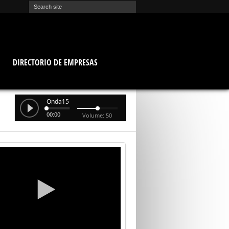
O
DIRECTORIO DE EMPRESAS
Onda15
00:00
Volume: 50