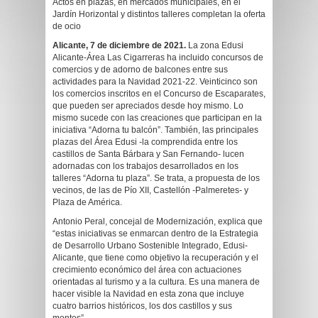
Actos en plazas, en mercados municipales, en el
Jardín Horizontal y distintos talleres completan la oferta
de ocio
Alicante, 7 de diciembre de 2021.
La zona Edusi
Alicante-Área Las Cigarreras ha incluido concursos de
comercios y de adorno de balcones entre sus
actividades para la Navidad 2021-22. Veinticinco son
los comercios inscritos en el Concurso de Escaparates,
que pueden ser apreciados desde hoy mismo. Lo
mismo sucede con las creaciones que participan en la
iniciativa “Adorna tu balcón”. También, las principales
plazas del Área Edusi -la comprendida entre los
castillos de Santa Bárbara y San Fernando- lucen
adornadas con los trabajos desarrollados en los
talleres “Adorna tu plaza”. Se trata, a propuesta de los
vecinos, de las de Pío XII, Castellón -Palmeretes- y
Plaza de América.
Antonio Peral, concejal de Modernización, explica que
“estas iniciativas se enmarcan dentro de la Estrategia
de Desarrollo Urbano Sostenible Integrado, Edusi-
Alicante, que tiene como objetivo la recuperación y el
crecimiento económico del área con actuaciones
orientadas al turismo y a la cultura. Es una manera de
hacer visible la Navidad en esta zona que incluye
cuatro barrios históricos, los dos castillos y sus