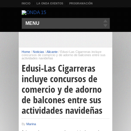
INICIO
LA ONDA EVENTOS
PROGRAMACIÓN
MENU
Home
/
Noticias
/
Alicante
/
Edusi-Las Cigarreras incluye
concursos de comercio y de adorno de balcones entre sus
actividades navideñas
Edusi-Las Cigarreras
incluye concursos de
comercio y de adorno
de balcones entre sus
actividades navideñas
By
Marina