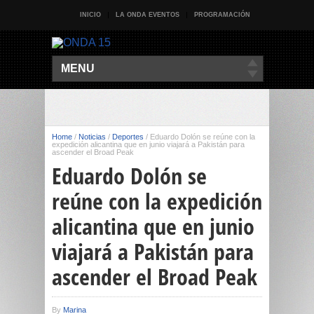
INICIO
LA ONDA EVENTOS
PROGRAMACIÓN
MENU
Home
/
Noticias
/
Deportes
/
Eduardo Dolón se reúne con la
expedición alicantina que en junio viajará a Pakistán para
ascender el Broad Peak
Eduardo Dolón se
reúne con la expedición
alicantina que en junio
viajará a Pakistán para
ascender el Broad Peak
By
Marina