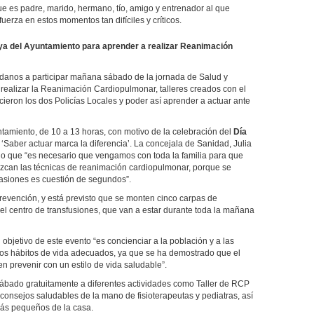
ue es padre, marido, hermano, tío, amigo y entrenador al que
rza en estos momentos tan difíciles y críticos.
aya del Ayuntamiento para aprender a realizar Reanimación
dadanos a participar mañana sábado de la jornada de Salud y
realizar la Reanimación Cardiopulmonar, talleres creados con el
cieron los dos Policías Locales y poder así aprender a actuar ante
ntamiento, de 10 a 13 horas, con motivo de la celebración del
Día
 ‘Saber actuar marca la diferencia’. La concejala de Sanidad, Julia
ndo que “es necesario que vengamos con toda la familia para que
can las técnicas de reanimación cardiopulmonar, porque se
siones es cuestión de segundos”.
 prevención, y está previsto que se monten cinco carpas de
 y el centro de transfusiones, que van a estar durante toda la mañana
 objetivo de este evento “es concienciar a la población y a las
nos hábitos de vida adecuados, ya que se ha demostrado que el
 prevenir con un estilo de vida saludable”.
 sábado gratuitamente a diferentes actividades como Taller de RCP
consejos saludables de la mano de fisioterapeutas y pediatras, así
más pequeños de la casa.