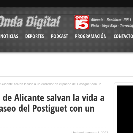
NOTICIAS
DEPORTES
PODCAST
PROGRAMACIÓN
CONTACT
 Alicante salvan la vida a un corredor en el paseo del Postiguet con un
 de Alicante salvan la vida a
aseo del Postiguet con un
Updated: octubre 8, 2022