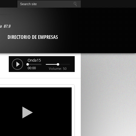
O
DIRECTORIO DE EMPRESAS
Onda15
00:00
Volume: 50