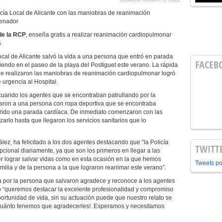
icía Local de Alicante con las maniobras de reanimación
renador
de la RCP
, enseña gratis a realizar reanimación cardiopulmonar
s
ocal de Alicante salvó la vida a una persona que entró en parada
FACEB
iendo en el paseo de la playa del Postiguet este verano. La rápida
que realizaron las maniobras de reanimación cardiopulmonar logró
 urgencia al Hospital.
 cuando los agentes que se encontraban patrullando por la
zaron a una persona con ropa deportiva que se encontraba
frido una parada cardíaca. De inmediato comenzaron con las
arlo hasta que llegaron los servicios sanitarios que lo
z, ha felicitado a los dos agentes destacando que “la Policía
TWITT
pcional diariamente, ya que son los primeros en llegar a las
er lograr salvar vidas como en esta ocasión en la que hemos
Tweets p
milia y de la persona a la que lograron reanimar este verano”.
da por la persona que salvaron agradece y reconoce a los agentes
o “queremos destacar la excelente profesionalidad y compromiso
portunidad de vida, sin su actuación puede que nuestro relato se
e cuánto tenemos que agradecerles!. Esperamos y necesitamos