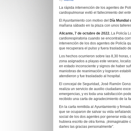
La rápida intervención de los agentes de Pol
cardiopulmonar evitó el fallecimiento del ent
El Ayuntamiento con motivo del
Día Mundial 
mañana sábado en la plaza con unos tallere
Alicante, 7 de octubre de 2022.
La Policía L
cardiorespiratoria cuando se encontraba corr
intervención de los dos agentes de Policía 
que recuperara el pulso y fuera trasladado de
Los hechos ocurrieron sobre las 8,30 horas,
zona asignados a playas este verano, locali
en estado inconsciente y signos de haber su
maniobras de reanimación y lograron estabiliz
atendieron y fue trasladado al hospital.
El concejal de Seguridad, José Ramón Gonzále
realiza un servicio de auxilio ciudadano exce
emergencias, y es toda una satisfacción pod
recibido una carta de agradecimiento de la fa
En la carta remitida al Ayuntamiento y firma
que se ocuparon de salvar su vida señaland
social de los dos agentes por generar esta o
hubiera escrito de otra forma. ¡Inimaginabl
darles las gracias personalmente”.