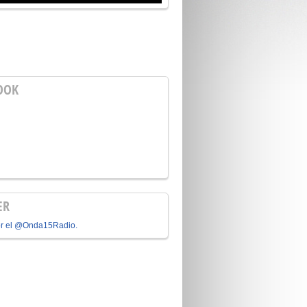
OOK
ER
or el @Onda15Radio.