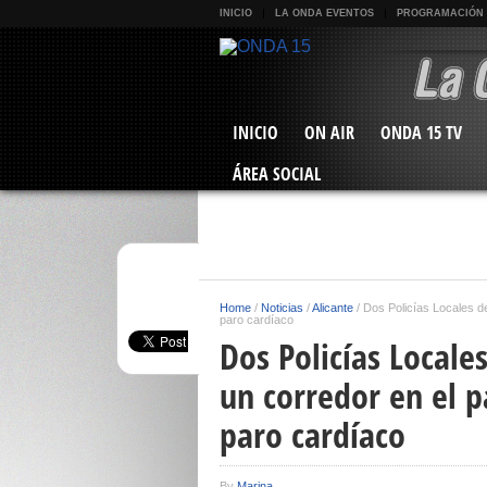
INICIO
LA ONDA EVENTOS
PROGRAMACIÓN
INICIO
ON AIR
ONDA 15 TV
ÁREA SOCIAL
Home
/
Noticias
/
Alicante
/
Dos Policías Locales de
paro cardíaco
Dos Policías Locales
un corredor en el p
paro cardíaco
By
Marina