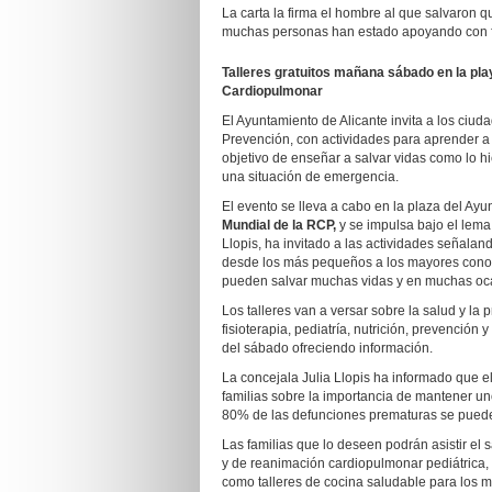
La carta la firma el hombre al que salvaron q
muchas personas han estado apoyando con fue
Talleres gratuitos mañana sábado en la pl
Cardiopulmonar
El Ayuntamiento de Alicante invita a los ciu
Prevención, con actividades para aprender a 
objetivo de enseñar a salvar vidas como lo hi
una situación de emergencia.
El evento se lleva a cabo en la plaza del Ayu
Mundial de la RCP,
y se impulsa bajo el lema
Llopis, ha invitado a las actividades señala
desde los más pequeños a los mayores conoz
pueden salvar muchas vidas y en muchas oca
Los talleres van a versar sobre la salud y la
fisioterapia, pediatría, nutrición, prevención
del sábado ofreciendo información.
La concejala Julia Llopis ha informado que el
familias sobre la importancia de mantener u
80% de las defunciones prematuras se pueden
Las familias que lo deseen podrán asistir el
y de reanimación cardiopulmonar pediátrica, 
como talleres de cocina saludable para los 