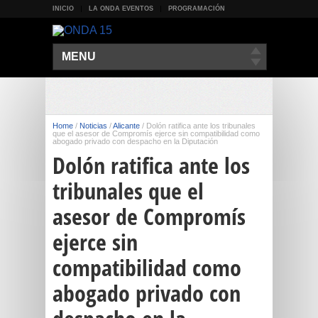
INICIO
LA ONDA EVENTOS
PROGRAMACIÓN
MENU
Home
/
Noticias
/
Alicante
/
Dolón ratifica ante los tribunales
que el asesor de Compromís ejerce sin compatibilidad como
abogado privado con despacho en la Diputación
Dolón ratifica ante los
tribunales que el
asesor de Compromís
ejerce sin
compatibilidad como
abogado privado con