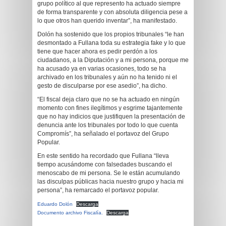
grupo político al que represento ha actuado siempre
de forma transparente y con absoluta diligencia pese a
lo que otros han querido inventar”, ha manifestado.
Dolón ha sostenido que los propios tribunales “le han
desmontado a Fullana toda su estrategia fake y lo que
tiene que hacer ahora es pedir perdón a los
ciudadanos, a la Diputación y a mi persona, porque me
ha acusado ya en varias ocasiones, todo se ha
archivado en los tribunales y aún no ha tenido ni el
gesto de disculparse por ese asedio”, ha dicho.
“El fiscal deja claro que no se ha actuado en ningún
momento con fines ilegítimos y esgrime tajantemente
que no hay indicios que justifiquen la presentación de
denuncia ante los tribunales por todo lo que cuenta
Compromís”, ha señalado el portavoz del Grupo
Popular.
En este sentido ha recordado que Fullana “lleva
tiempo acusándome con falsedades buscando el
menoscabo de mi persona. Se le están acumulando
las disculpas públicas hacia nuestro grupo y hacia mi
persona”, ha remarcado el portavoz popular.
Eduardo Dolón
Descarga
Documento archivo Fiscalía.
Descarga