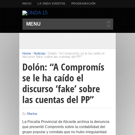
INICIO
LA ONDA EVENTOS
PROGRAMACIÓN
MENU
Home
/
Noticias
/
Dolón: “A Compromís se le ha caído el
discurso ‘fake’ sobre las cuentas del PP”
Dolón: “A Compromís
se le ha caído el
discurso ‘fake’ sobre
las cuentas del PP”
By
Marina
La Fiscalía Provincial de Alicante archiva la denuncia
que presentó Compromís sobre la contabilidad del
grupo popular y constata que no hubo irregularidad