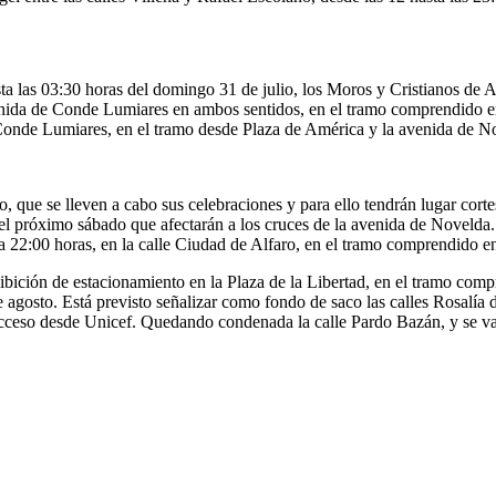
a las 03:30 horas del domingo 31 de julio, los Moros y Cristianos de Alt
avenida de Conde Lumiares en ambos sentidos, en el tramo comprendido e
 Conde Lumiares, en el tramo desde Plaza de América y la avenida de N
, que se lleven a cabo sus celebraciones y para ello tendrán lugar cort
el próximo sábado que afectarán a los cruces de la avenida de Novelda. 
 a 22:00 horas, en la calle Ciudad de Alfaro, en el tramo comprendido e
hibición de estacionamiento en la Plaza de la Libertad, en el tramo comp
e agosto. Está previsto señalizar como fondo de saco las calles Rosalía
cceso desde Unicef. Quedando condenada la calle Pardo Bazán, y se va 