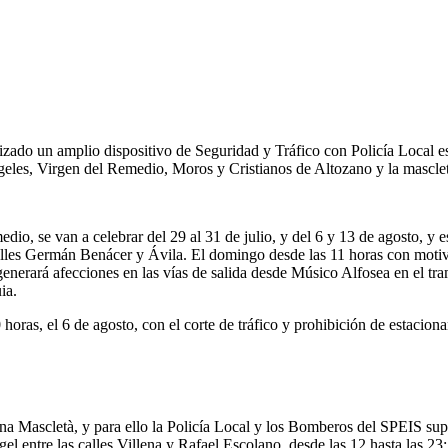
zado un amplio dispositivo de Seguridad y Tráfico con Policía Local es
ngeles, Virgen del Remedio, Moros y Cristianos de Altozano y la masclet
io, se van a celebrar del 29 al 31 de julio, y del 6 y 13 de agosto, y es
alles Germán Benácer y Ávila. El domingo desde las 11 horas con motiv
ue generará afecciones en las vías de salida desde Músico Alfosea en e
ia.
 horas, el 6 de agosto, con el corte de tráfico y prohibición de estacio
Mascletà, y para ello la Policía Local y los Bomberos del SPEIS supervis
l entre las calles Villena y Rafael Escolano, desde las 12 hasta las 23: