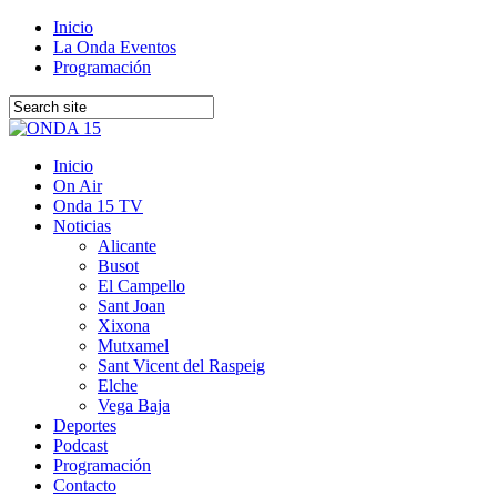
Inicio
La Onda Eventos
Programación
Inicio
On Air
Onda 15 TV
Noticias
Alicante
Busot
El Campello
Sant Joan
Xixona
Mutxamel
Sant Vicent del Raspeig
Elche
Vega Baja
Deportes
Podcast
Programación
Contacto