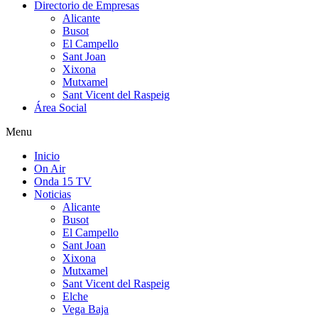
Directorio de Empresas
Alicante
Busot
El Campello
Sant Joan
Xixona
Mutxamel
Sant Vicent del Raspeig
Área Social
Menu
Inicio
On Air
Onda 15 TV
Noticias
Alicante
Busot
El Campello
Sant Joan
Xixona
Mutxamel
Sant Vicent del Raspeig
Elche
Vega Baja