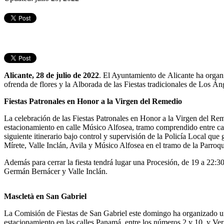
Alicante, 28 de julio de 2022
. El Ayuntamiento de Alicante ha organi
ofrenda de flores y la Alborada de las Fiestas tradicionales de Los Á
Fiestas Patronales en Honor a la Virgen del Remedio
La celebración de las Fiestas Patronales en Honor a la Virgen del Remed
estacionamiento en calle Músico Alfosea, tramo comprendido entre c
siguiente itinerario bajo control y supervisión de la Policía Local q
Mírete, Valle Inclán, Avila y Músico Alfosea en el tramo de la Parroqu
Además para cerrar la fiesta tendrá lugar una Procesión, de 19 a 22:30
Germán Bernácer y Valle Inclán.
Mascletà en San Gabriel
La Comisión de Fiestas de San Gabriel este domingo ha organizado una 
estacionamiento en las calles Panamá, entre los números 2 y 10, y Verge