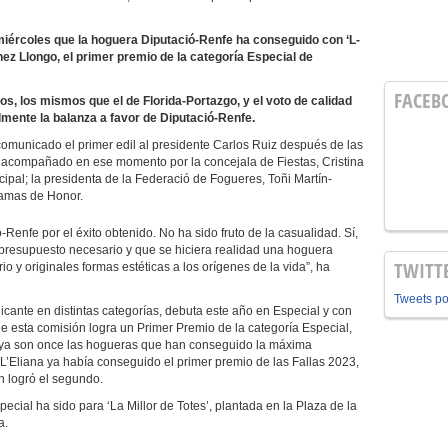
miércoles que la hoguera Diputació-Renfe ha conseguido con ‘L-
hez Llongo, el primer premio de la categoría Especial de
FACEB
, los mismos que el de Florida-Portazgo, y el voto de calidad
lmente la balanza a favor de Diputació-Renfe.
 comunicado el primer edil al presidente Carlos Ruiz después de las
o acompañado en ese momento por la concejala de Fiestas, Cristina
ipal; la presidenta de la Federació de Fogueres, Toñi Martín-
Damas de Honor.
ó-Renfe por el éxito obtenido. No ha sido fruto de la casualidad. Sí,
 presupuesto necesario y que se hiciera realidad una hoguera
TWITT
o y originales formas estéticas a los orígenes de la vida”, ha
Tweets p
cante en distintas categorías, debuta este año en Especial y con
e esta comisión logra un Primer Premio de la categoría Especial,
a ya son once las hogueras que han conseguido la máxima
 de L’Eliana ya había conseguido el primer premio de las Fallas 2023,
n logró el segundo.
ecial ha sido para ‘La Millor de Totes’, plantada en la Plaza de la
a.