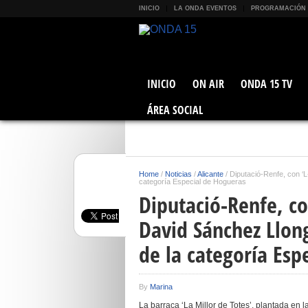
INICIO
LA ONDA EVENTOS
PROGRAMACIÓN
INICIO
ON AIR
ONDA 15 TV
ÁREA SOCIAL
Home
/
Noticias
/
Alicante
/
Diputació-Renfe, con ‘L
categoría Especial de Hogueras
Diputació-Renfe, co
David Sánchez Llon
de la categoría Esp
By
Marina
La barraca ‘La Millor de Totes’, plantada en 