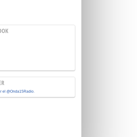
OOK
ER
or el @Onda15Radio.