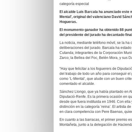
categoría especial
El alcalde Luis Barcala ha anunciado este 
Mental’, original del valenciano David Sánc
Hogueras.
El monumento ganador ha obtenido 88 puntos
del presidente del jurado ha decantado fina
La noticia, mediante teléfono móvil, se la ha
deliberaciones del jurado. Barcala ha estad
Cutanda; integrantes de la Corporación Munic
Zarco; la Bellea del Foc, Belén Mora, y sus 
“Hay que felicitar a los foguerers de Diputaci
del trabajo de todo un año para conseguir el
como ‘L-Mental’, que alude con un buen criteri
comentado el alcalde.
Sánchez Llongo, que ya había plantado en Ali
Diputació-Renfe. Es la primera ocasión en qu
desde que fuera instituida en 1946. Con ell
distinción en la categoría ‘reina’. El artista
en clara competencia con Pere Baenas, quie
En cuanto a las barracas, el primer premio esp
Montañeta, junto a la delegación de Haciend