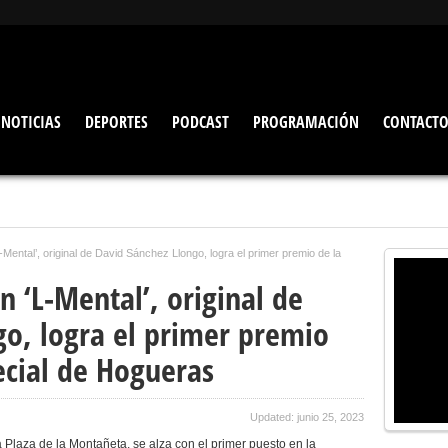
NOTICIAS
DEPORTES
PODCAST
PROGRAMACIÓN
CONTACT
-Mental’, original de David Sánchez Llongo, logra el primer premio de la
n ‘L-Mental’, original de
go, logra el primer premio
ecial de Hogueras
Updated: junio 25, 2023
la Plaza de la Montañeta, se alza con el primer puesto en la