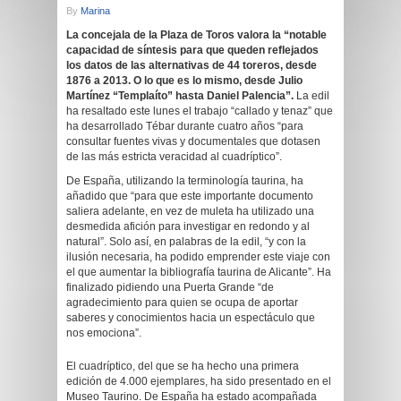
By
Marina
La concejala de la Plaza de Toros valora la “notable
capacidad de síntesis para que queden reflejados
los datos de las alternativas de 44 toreros, desde
1876 a 2013. O lo que es lo mismo, desde Julio
Martínez “Templaíto” hasta Daniel Palencia”.
La edil
ha resaltado este lunes el trabajo “callado y tenaz” que
ha desarrollado Tébar durante cuatro años “para
consultar fuentes vivas y documentales que dotasen
de las más estricta veracidad al cuadríptico”.
De España, utilizando la terminología taurina, ha
añadido que “para que este importante documento
saliera adelante, en vez de muleta ha utilizado una
desmedida afición para investigar en redondo y al
natural”. Solo así, en palabras de la edil, “y con la
ilusión necesaria, ha podido emprender este viaje con
el que aumentar la bibliografía taurina de Alicante”. Ha
finalizado pidiendo una Puerta Grande “de
agradecimiento para quien se ocupa de aportar
saberes y conocimientos hacia un espectáculo que
nos emociona”.
El cuadríptico, del que se ha hecho una primera
edición de 4.000 ejemplares, ha sido presentado en el
Museo Taurino. De España ha estado acompañada