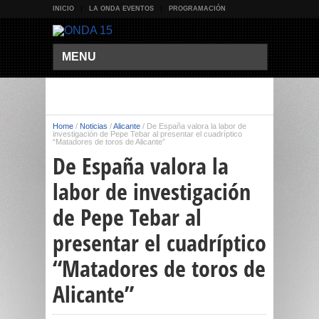
INICIO
LA ONDA EVENTOS
PROGRAMACIÓN
MENU
Home
/
Noticias
/
Alicante
/
De España valora la labor de
investigación de Pepe Tebar al presentar el cuadríptico
“Matadores de toros de Alicante”
De España valora la
labor de investigación
de Pepe Tebar al
presentar el cuadríptico
“Matadores de toros de
Alicante”