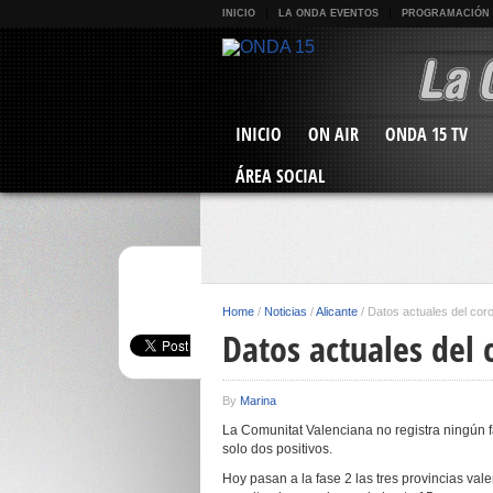
INICIO
LA ONDA EVENTOS
PROGRAMACIÓN
INICIO
ON AIR
ONDA 15 TV
ÁREA SOCIAL
Home
/
Noticias
/
Alicante
/
Datos actuales del coro
Datos actuales del 
By
Marina
La Comunitat Valenciana no registra ningún f
solo dos positivos.
Hoy pasan a la fase 2 las tres provincias val