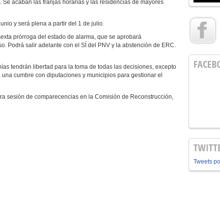
 Se acaban las franjas horarias y las residencias de mayores
io y será plena a partir del 1 de julio.
sexta prórroga del estado de alarma, que se aprobará
o. Podrá salir adelante con el SÍ del PNV y la abstención de ERC.
FACEB
as tendrán libertad para la toma de todas las decisiones, excepto
a una cumbre con diputaciones y municipios para gestionar el
ra sesión de comparecencias en la Comisión de Reconstrucción,
TWITT
Tweets p