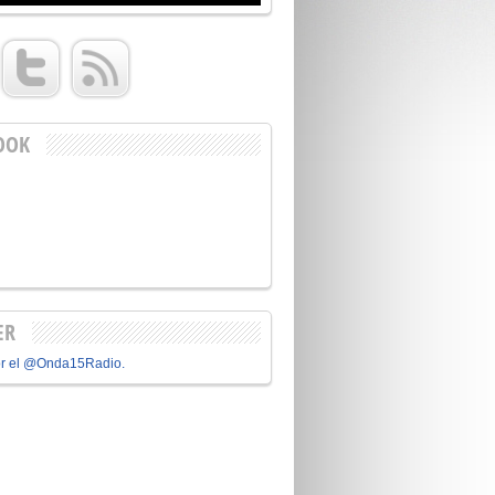
OOK
ER
or el @Onda15Radio.