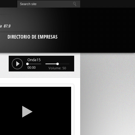
O
DIRECTORIO DE EMPRESAS
Onda15
00:00
Volume: 50