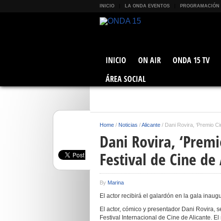
INICIO
LA ONDA EVENTOS
PROGRAMACIÓN
INICIO
ON AIR
ONDA 15 TV
ÁREA SOCIAL
Home
/
Noticias
/
Alicante
/
Dani Rovira, ‘Premio Ciu
Dani Rovira, ‘Premi
Festival de Cine de 
By
Marina
El actor recibirá el galardón en la gala inaug
El actor, cómico y presentador Dani Rovira, 
Festival Internacional de Cine de Alicante. E