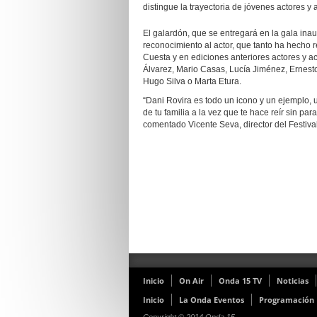
distingue la trayectoria de jóvenes actores y
El galardón, que se entregará en la gala ina
reconocimiento al actor, que tanto ha hecho r
Cuesta y en ediciones anteriores actores y a
Álvarez, Mario Casas, Lucía Jiménez, Ernesto 
Hugo Silva o Marta Etura.
“Dani Rovira es todo un icono y un ejemplo, 
de tu familia a la vez que te hace reír sin pa
comentado Vicente Seva, director del Festival
Inicio
On Air
Onda 15 TV
Noticias
Inicio
La Onda Eventos
Programación