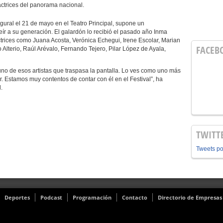
 actrices del panorama nacional.
ugural el 21 de mayo en el Teatro Principal, supone un
eír a su generación. El galardón lo recibió el pasado año Inma
ctrices como Juana Acosta, Verónica Echegui, Irene Escolar, Marian
FACEB
Alterio, Raúl Arévalo, Fernando Tejero, Pilar López de Ayala,
uno de esos artistas que traspasa la pantalla. Lo ves como uno más
rar. Estamos muy contentos de contar con él en el Festival”, ha
.
TWITT
Tweets p
Deportes
Podcast
Programación
Contacto
Directorio de Empresas