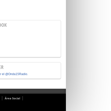
OOK
ER
or el @Onda15Radio.
Área Social