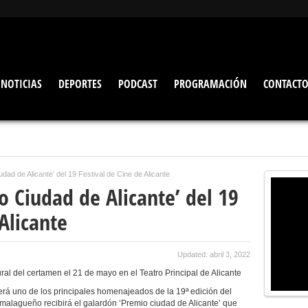
NOTICIAS
DEPORTES
PODCAST
PROGRAMACIÓN
CONTACT
dad de Alicante’ del 19 Festival de Cine de Alicante
o Ciudad de Alicante’ del 19
Alicante
Updated: abril 3, 2022
ural del certamen el 21 de mayo en el Teatro Principal de Alicante
será uno de los principales homenajeados de la 19ª edición del
l malagueño recibirá el galardón ‘Premio ciudad de Alicante’ que