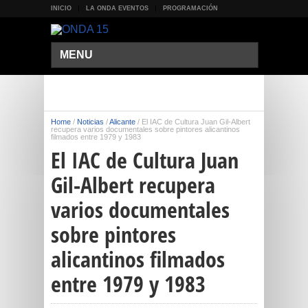
INICIO
LA ONDA EVENTOS
PROGRAMACIÓN
MENU
Home
/
Noticias
/
Alicante
/
El IAC de Cultura Juan Gil-Albert
recupera varios documentales sobre pintores alicantinos
filmados entre 1979 y 1983
El IAC de Cultura Juan
Gil-Albert recupera
varios documentales
sobre pintores
alicantinos filmados
entre 1979 y 1983