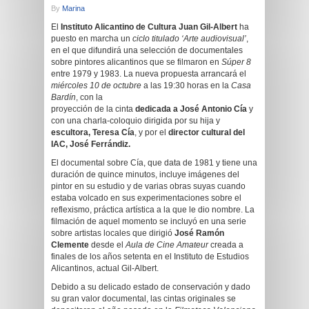
By
Marina
El
Instituto Alicantino de Cultura Juan Gil-Albert
ha
puesto en marcha un
ciclo titulado ‘Arte audiovisual’
,
en el que difundirá una selección de documentales
sobre pintores alicantinos que se filmaron en
Súper 8
entre 1979 y 1983. La nueva propuesta arrancará el
miércoles 10 de octubre
a las 19:30 horas en la
Casa
Bardín
, con la
proyección de la cinta
dedicada a José Antonio Cía
y
con una charla-coloquio dirigida por su hija y
escultora, Teresa Cía
, y por el
director
cultural del
IAC, José Ferrándiz.
El documental sobre Cía, que data de 1981 y tiene una
duración de quince minutos, incluye imágenes del
pintor en su estudio y de varias obras suyas cuando
estaba volcado en sus experimentaciones sobre el
reflexismo, práctica artística a la que le dio nombre. La
filmación de aquel momento se incluyó en una serie
sobre artistas locales que dirigió
José Ramón
Clemente
desde el
Aula de Cine Amateur
creada a
finales de los años setenta en el Instituto de Estudios
Alicantinos, actual Gil-Albert.
Debido a su delicado estado de conservación y dado
su gran valor documental, las cintas originales se