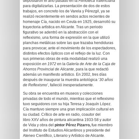
depositaron el año pasado en la
Filmoteca Valenciana
para digitalizarlas. La presentación de dos de estos
trabajos, en concreto los de Varela y Pérezgil, ya se
realizó recientemente en sendos actos recientes de
homenaje Cía, nacido en Ceuta en 1925, desarrolló su
trayectoria artística en Alicante. Tras un periodo
figurativo se adentró en la abstracción con el
reflexismo, una forma de expresión en la que utilizó
planchas metálicas sobre las que trazaba hendiduras
para provocar, ante el movimiento de los espectadores,
distintos efectos ópticos con el reflejo de la luz. Con
sus primeras obras de esta modalidad realizó una
exposición
en 1972
en la
Galería de Arte de la Caja de
Ahorros Provincial de Alicante
, para la que redactó
además un manifiesto artístico. En 2002, tres días
después de inaugurar la muestra antológica ‘
30 años
de Reflexismo
’, falleció inesperadamente.
Su obra se encuentra en museos y colecciones
privadas de todo el mundo, mientras que el reflexismo
tuvo seguidores con su hija Teresa y Joaquín López.
Cía mantuvo siempre una gran implicación cultural en
su ciudad. Crítico de arte en radio, coautor del
libro XXV años de pintura alicantina 1933-58 y autor
de Vida y obra del
pintor Pérez Pizarro,
fue miembro
del Instituto de Estudios Alicantinos y presidente del
Ateneo Científico, Literario y Artístico de Alicante.