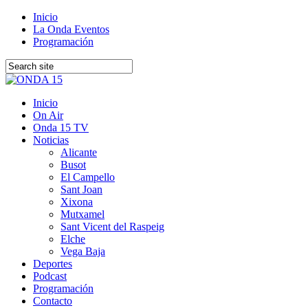
Inicio
La Onda Eventos
Programación
Inicio
On Air
Onda 15 TV
Noticias
Alicante
Busot
El Campello
Sant Joan
Xixona
Mutxamel
Sant Vicent del Raspeig
Elche
Vega Baja
Deportes
Podcast
Programación
Contacto