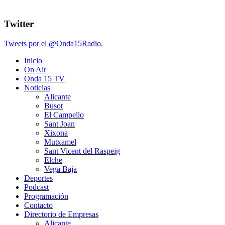
Twitter
Tweets por el @Onda15Radio.
Inicio
On Air
Onda 15 TV
Noticias
Alicante
Busot
El Campello
Sant Joan
Xixona
Mutxamel
Sant Vicent del Raspeig
Elche
Vega Baja
Deportes
Podcast
Programación
Contacto
Directorio de Empresas
Alicante