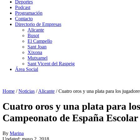
Deportes
Podcast
Programación
Contacto
Directorio de Empresas
Alicante
Busot
El Campello
Sant Joan
Xixona
Mutxamel
Sant Vicent del Raspeig
Área Social
Home
/
Noticias
/
Alicante
/
Cuatro oros y una plata para los jugado
Cuatro oros y una plata para lo
Campeonato de España Escolar
By
Marina
Updated: mayo 2, 2018