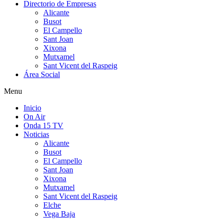
Directorio de Empresas
Alicante
Busot
El Campello
Sant Joan
Xixona
Mutxamel
Sant Vicent del Raspeig
Área Social
Menu
Inicio
On Air
Onda 15 TV
Noticias
Alicante
Busot
El Campello
Sant Joan
Xixona
Mutxamel
Sant Vicent del Raspeig
Elche
Vega Baja