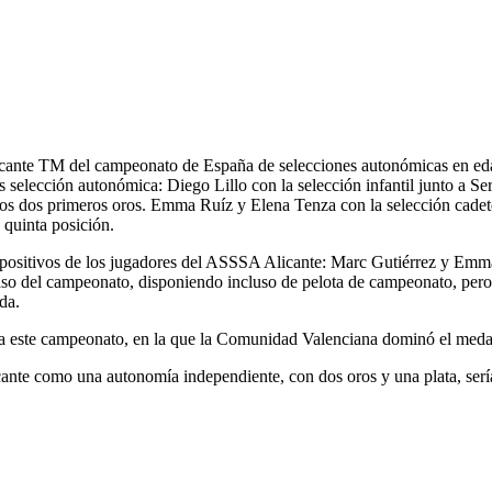
licante TM del campeonato de España de selecciones autonómicas en ed
selección autonómica: Diego Lillo con la selección infantil junto a Se
s dos primeros oros. Emma Ruíz y Elena Tenza con la selección cadete
 quinta posición.
y positivos de los jugadores del ASSSA Alicante: Marc Gutiérrez y Emma
 del campeonato, disponiendo incluso de pelota de campeonato, pero ce
da.
a este campeonato, en la que la Comunidad Valenciana dominó el medall
cante como una autonomía independiente, con dos oros y una plata, serí