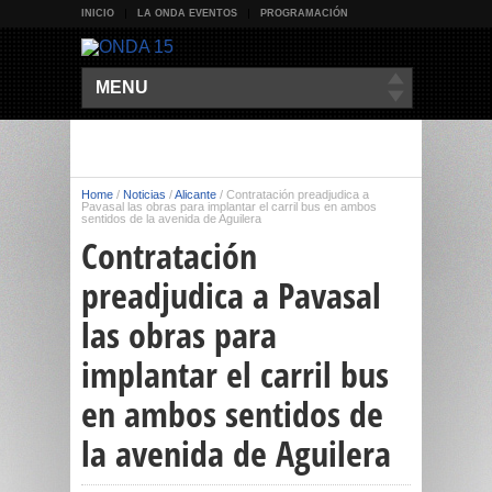
INICIO
LA ONDA EVENTOS
PROGRAMACIÓN
MENU
Home
/
Noticias
/
Alicante
/
Contratación preadjudica a
Pavasal las obras para implantar el carril bus en ambos
sentidos de la avenida de Aguilera
Contratación
preadjudica a Pavasal
las obras para
implantar el carril bus
en ambos sentidos de
la avenida de Aguilera